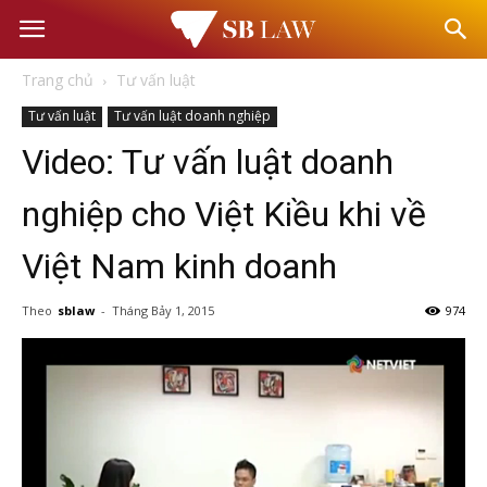
Văn
Trang chủ
Tư vấn luật
phòng
Tư vấn luật
Tư vấn luật doanh nghiệp
Video: Tư vấn luật doanh
Luật
nghiệp cho Việt Kiều khi về
sư
Việt Nam kinh doanh
–
Theo
sblaw
-
Tháng Bảy 1, 2015
974
Tư
vấn