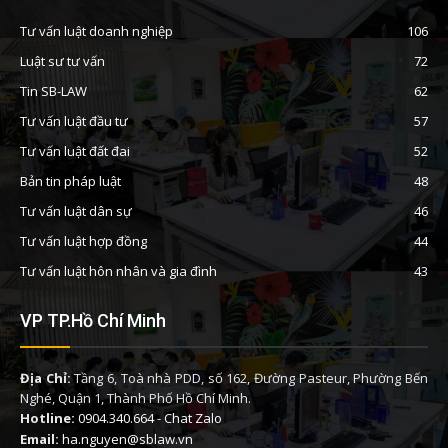
Tư vấn luật doanh nghiệp
106
Luật sư tư vấn
72
Tin SB-LAW
62
Tư vấn luật đầu tư
57
Tư vấn luật đất đai
52
Bản tin pháp luật
48
Tư vấn luật dân sự
46
Tư vấn luật hợp đồng
44
Tư vấn luật hôn nhân và gia đình
43
VP TP.Hồ Chí Minh
Địa Chỉ:
Tầng 6, Toà nhà PDD, số 162, Đường Pasteur, Phường Bến
Nghé, Quận 1, Thành Phố Hồ Chí Minh.
Hotline:
0904.340.664
-
Chat Zalo
Email:
ha.nguyen@sblaw.vn