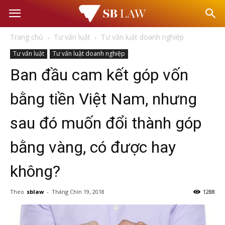
Văn
Trang chủ
Tư vấn luật
Tư vấn luật doanh nghiệp
phòng
Tư vấn luật
Tư vấn luật doanh nghiệp
Ban đầu cam kết góp vốn
Luật
bằng tiền Việt Nam, nhưng
sư
sau đó muốn đổi thành góp
–
bằng vàng, có được hay
Tư
không?
Theo
sblaw
-
Tháng Chín 19, 2018
1288
vấn