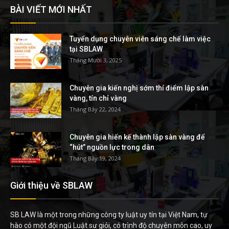
BÀI VIẾT MỚI NHẤT
Tuyển dụng chuyên viên sáng chế làm việc
tại SBLAW
Tháng Mười 3, 2025
Chuyên gia kiến nghị sớm thí điểm lập sàn
vàng, tín chỉ vàng
Tháng Bảy 22, 2024
Chuyên gia hiến kế thành lập sàn vàng để
“hút” nguồn lực trong dân
Tháng Bảy 19, 2024
Giới thiệu về SBLAW
SB LAW là một trong những công ty luật uy tín tại Việt Nam, tự
hào có một đội ngũ Luật sư giỏi, có trình độ chuyên môn cao, uy