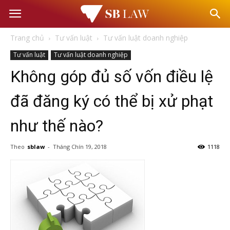
Văn
Trang chủ
Tư vấn luật
Tư vấn luật doanh nghiệp
phòng
Tư vấn luật
Tư vấn luật doanh nghiệp
Không góp đủ số vốn điều lệ
Luật
đã đăng ký có thể bị xử phạt
sư
như thế nào?
–
Theo
sblaw
-
Tháng Chín 19, 2018
1118
Tư
vấn