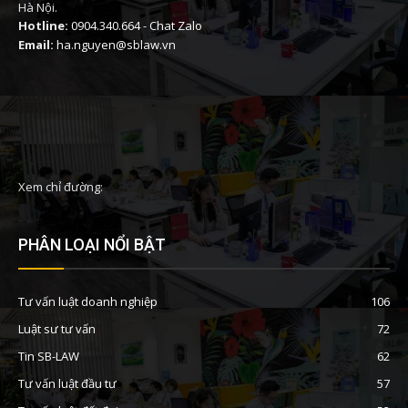
Hà Nội.
Hotline:
0904.340.664
-
Chat Zalo
Email:
ha.nguyen@sblaw.vn
Xem chỉ đường:
PHÂN LOẠI NỔI BẬT
Tư vấn luật doanh nghiệp
106
Luật sư tư vấn
72
Tin SB-LAW
62
Tư vấn luật đầu tư
57