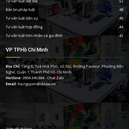
Tư vấn luật đất đai
52
Bản tin pháp luật
48
Tư vấn luật dân sự
46
Tư vấn luật hợp đồng
44
Tư vấn luật hôn nhân và gia đình
43
VP TP.Hồ Chí Minh
Địa Chỉ:
Tầng 6, Toà nhà PDD, số 162, Đường Pasteur, Phường Bến
Nghé, Quận 1, Thành Phố Hồ Chí Minh.
Hotline:
0904.340.664
-
Chat Zalo
Email:
ha.nguyen@sblaw.vn
Xem chỉ đường :