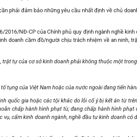
cần phải đảm bảo những yêu cầu nhất định về chủ doa
96/2016/NĐ-CP của Chính phủ quy định ngành nghề kinh do
inh doanh cầm đồ/người chịu trách nhiệm về an ninh, tr
h, trật tự của cơ sở kinh doanh phải không thuộc một tron
tố tụng của Việt Nam hoặc của nước ngoài đang tiến hành đ
nh quốc gia hoặc các tội khác do lỗi cố ý bị kết án từ tr
 hoãn chấp hành hình phạt tù; đang chấp hành hình phạt 
vụ, cấm kinh doanh ngành, nghề đầu tư kinh doanh có điều