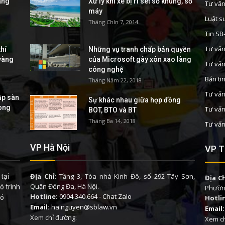
áng
Xử lý khi xe bị rỉ sét số khung, số
Tư vấn
máy
Luật s
Tháng Chín 7, 2014
Tin S
Tư vấn
hí
Những vụ tranh chấp bản quyền
 vàng
của Microsoft gây xôn xao làng
Tư vấn
công nghệ
Bản ti
Tháng Năm 22, 2018
Tư vấn
ập sàn
Sự khác nhau giữa hợp đồng
rong
Tư vấn
BOT, BTO và BT
Tháng Ba 14, 2018
Tư vấn
VP Hà Nội
VP T
Địa Chỉ:
Tầng 3, Tòa nhà Kinh Đô, số 292 Tây Sơn,
tại
Địa Ch
Quận Đống Đa, Hà Nội.
ó trình
Phường
Hotline:
0904.340.664
-
Chat Zalo
có
Hotli
Email:
ha.nguyen@sblaw.vn
Email:
Xem chỉ đường:
Xem ch