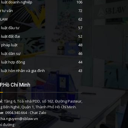
 luật doanh nghiệp
106
ư tư vấn
72
B-LAW
62
 luật đầu tư
57
 luật đất đai
52
n pháp luật
48
 luật dân sự
46
 luật hợp đồng
44
 luật hôn nhân và gia đình
43
P.Hồ Chí Minh
ỉ:
Tầng 6, Toà nhà PDD, số 162, Đường Pasteur,
 Bến Nghé, Quận 1, Thành Phố Hồ Chí Minh.
ne:
0904.340.664
-
Chat Zalo
ha.nguyen@sblaw.vn
ỉ đường :