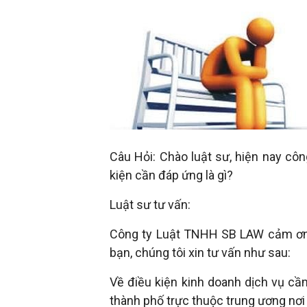
đầu
tư
–
Đại
Câu Hỏi: Chào luật sư, hiện nay côn
kiện cần đáp ứng là gì?
diện
Luật sư tư vấn:
sở
Công ty Luật TNHH SB LAW cảm ơn b
bạn, chúng tôi xin tư vấn như sau:
hữu
Về điều kiện kinh doanh dịch vụ cầm
thành phố trực thuộc trung ương nơi 