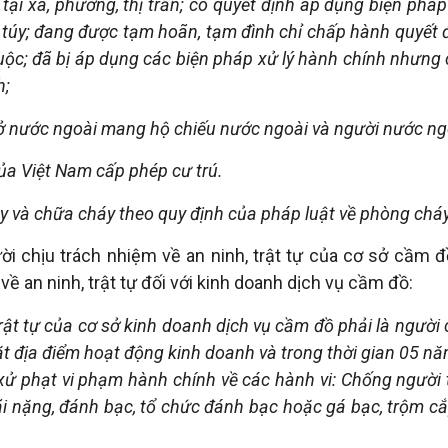
ại xã, phường, thị trấn; có quyết định áp dụng biện pháp
 túy; đang được tạm hoãn, tạm đình chỉ chấp hành quyết 
uộc; đã bị áp dụng các biện pháp xử lý hành chính nhưng 
h;
 ở nước ngoài mang hộ chiếu nước ngoài và người nước ng
a Việt Nam cấp phép cư trú.
y và chữa cháy theo quy định của pháp luật về phòng cháy
ời chịu trách nhiệm về an ninh, trật tự của cơ sở cầm 
 về an ninh, trật tự đối với kinh doanh dịch vụ cầm đồ:
trật tự của cơ sở kinh doanh dịch vụ cầm đồ phải là người
đặt địa điểm hoạt động kinh doanh và trong thời gian 05 nă
 phạt vi phạm hành chính về các hành vi: Chống người th
lãi nặng, đánh bạc, tổ chức đánh bạc hoặc gá bạc, trộm cắp