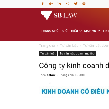
Văn
phòng
TRANG CHỦ
GIỚI THIỆU
DỊCH VỤ
TIN
Luật
Trang chủ
Tư vấn luật
Tư vấn luật doa
Tư vấn luật
Tư vấn luật doanh nghiệp
sư
Công ty kinh doanh 
–
Theo
sblaw
-
Tháng Chín 19, 2018
Tư
vấn