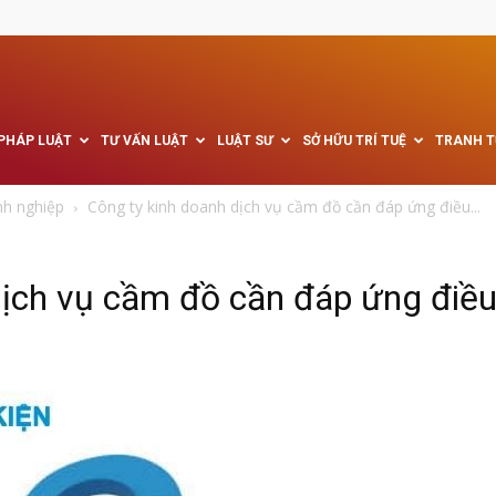
 PHÁP LUẬT
TƯ VẤN LUẬT
LUẬT SƯ
SỞ HỮU TRÍ TUỆ
TRANH 
nh nghiệp
Công ty kinh doanh dịch vụ cầm đồ cần đáp ứng điều...
dịch vụ cầm đồ cần đáp ứng điều 