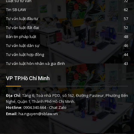
Luật sư tư vấn
72
Tin SB-LAW
62
Tư vấn luật đầu tư
57
Tư vấn luật đất đai
52
Bản tin pháp luật
48
Tư vấn luật dân sự
46
Tư vấn luật hợp đồng
44
Tư vấn luật hôn nhân và gia đình
43
VP TP.Hồ Chí Minh
Địa Chỉ:
Tầng 6, Toà nhà PDD, số 162, Đường Pasteur, Phường Bến
Nghé, Quận 1, Thành Phố Hồ Chí Minh.
Hotline:
0904.340.664
-
Chat Zalo
Email:
ha.nguyen@sblaw.vn