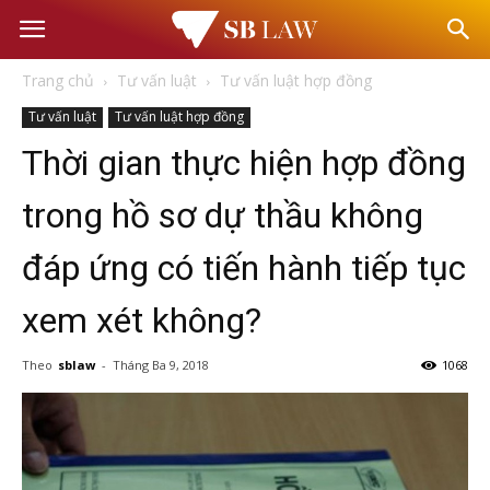
Văn
Trang chủ
Tư vấn luật
Tư vấn luật hợp đồng
phòng
Tư vấn luật
Tư vấn luật hợp đồng
Thời gian thực hiện hợp đồng
Luật
trong hồ sơ dự thầu không
sư
đáp ứng có tiến hành tiếp tục
–
xem xét không?
Tư
Theo
sblaw
-
Tháng Ba 9, 2018
1068
vấn