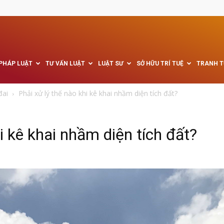
 PHÁP LUẬT
TƯ VẤN LUẬT
LUẬT SƯ
SỞ HỮU TRÍ TUỆ
TRANH 
đai
Phải xử lý thế nào khi kê khai nhầm diện tích đất?
i kê khai nhầm diện tích đất?