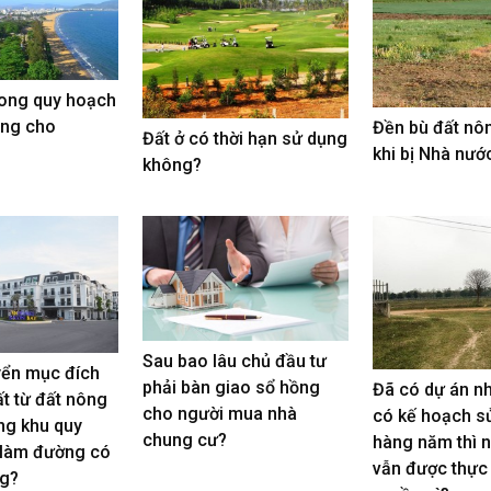
rong quy hoạch
ặng cho
Đền bù đất nô
Đất ở có thời hạn sử dụng
khi bị Nhà nước
không?
Sau bao lâu chủ đầu tư
ển mục đích
phải bàn giao sổ hồng
Đã có dự án n
t từ đất nông
cho người mua nhà
có kế hoạch s
ng khu quy
chung cư?
hàng năm thì 
 làm đường có
vẫn được thực
g?