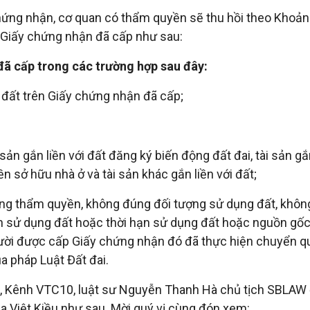
ứng nhận, cơ quan có thẩm quyền sẽ thu hồi theo Khoản 
i Giấy chứng nhận đã cấp như sau:
đã cấp trong các trường hợp sau đây:
h đất trên Giấy chứng nhận đã cấp;
sản gắn liền với đất đăng ký biến động đất đai, tài sản gắ
 sở hữu nhà ở và tài sản khác gắn liền với đất;
g thẩm quyền, không đúng đối tượng sử dụng đất, không 
 sử dụng đất hoặc thời hạn sử dụng đất hoặc nguồn gốc
gười được cấp Giấy chứng nhận đó đã thực hiện chuyển q
ủa pháp Luật Đất đai.
, Kênh VTC10, luật sư Nguyễn Thanh Hà chủ tịch SBLAW đã
 Việt Kiều như sau. Mời quý vị cùng đón xem: