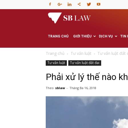
Văn
phòng
TRANG CHỦ
GIỚI THIỆU
DỊCH VỤ
TIN
Luật
Trang chủ
Tư vấn luật
Tư vấn luật đất 
Tư vấn luật
Tư vấn luật đất đai
sư
Phải xử lý thế nào kh
–
Theo
sblaw
-
Tháng Ba 16, 2018
Tư
vấn