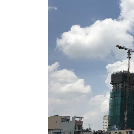
đầu
tư
–
Đại
diện
sở
hữu