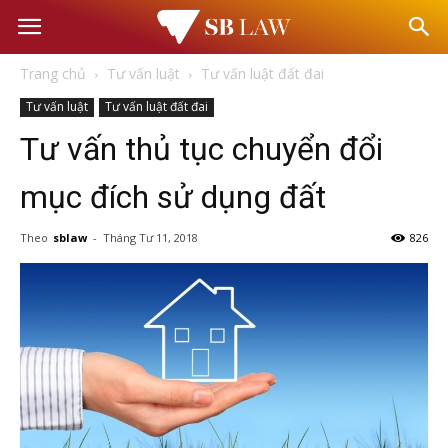
Văn
Trang chủ
Tư vấn luật
Tư vấn luật đất đai
phòng
Tư vấn luật
Tư vấn luật đất đai
Tư vấn thủ tục chuyển đổi
Luật
mục đích sử dụng đất
sư
Theo
sblaw
-
Tháng Tư 11, 2018
826
–
Tư
vấn