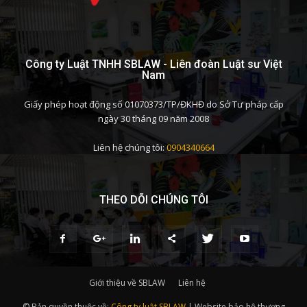
Công ty Luật TNHH SBLAW - Liên đoàn Luật sư Việt
Nam
Giấy phép hoạt động số 01070373/TP/ĐKHĐ do Sở Tư pháp cấp
ngày 30 tháng 09 năm 2008
Liên hệ chúng tôi:
0904340664
THEO DÕI CHÚNG TÔI
Giới thiệu về SBLAW
Liên hệ
© Bản quyền thuộc về:
Công ty luật SBLAW
| Website bảo hộ thương