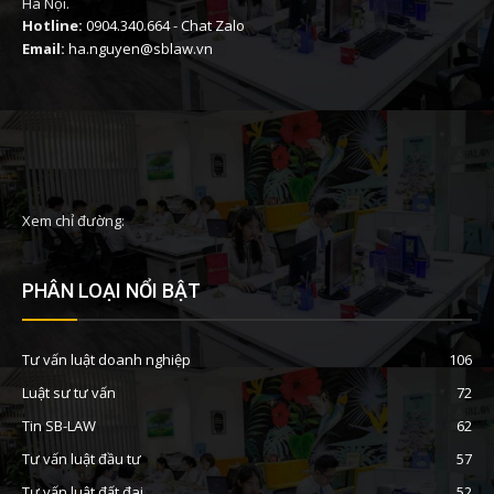
Hà Nội.
Hotline:
0904.340.664
-
Chat Zalo
Email:
ha.nguyen@sblaw.vn
Xem chỉ đường:
PHÂN LOẠI NỔI BẬT
Tư vấn luật doanh nghiệp
106
Luật sư tư vấn
72
Tin SB-LAW
62
Tư vấn luật đầu tư
57
Tư vấn luật đất đai
52