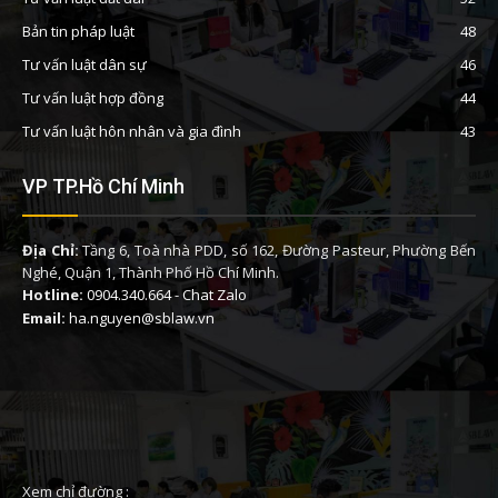
Bản tin pháp luật
48
Tư vấn luật dân sự
46
Tư vấn luật hợp đồng
44
Tư vấn luật hôn nhân và gia đình
43
VP TP.Hồ Chí Minh
Địa Chỉ:
Tầng 6, Toà nhà PDD, số 162, Đường Pasteur, Phường Bến
Nghé, Quận 1, Thành Phố Hồ Chí Minh.
Hotline:
0904.340.664
-
Chat Zalo
Email:
ha.nguyen@sblaw.vn
Xem chỉ đường :