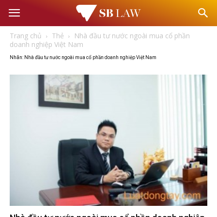
Văn
Trang chủ
Thẻ
Nhà đầu tư nước ngoài mua cổ phần
phòng
doanh nghiệp Việt Nam
Nhãn: Nhà đầu tư nước ngoài mua cổ phần doanh nghiệp Việt Nam
Luật
sư
–
Tư
vấn