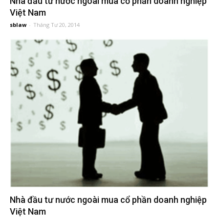
Nhà đầu tư nước ngoài mua cổ phần doanh nghiệp
đầu
Việt Nam
sblaw
-
Tháng Tư 20, 2014
tư
–
Đại
diện
sở
hữu
Nhà đầu tư nước ngoài mua cổ phần doanh nghiệp
trí
Việt Nam