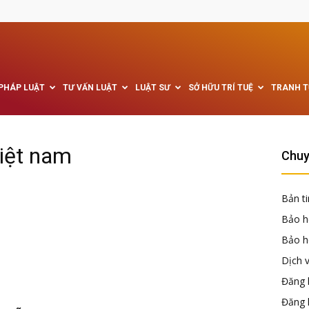
 PHÁP LUẬT
TƯ VẤN LUẬT
LUẬT SƯ
SỞ HỮU TRÍ TUỆ
TRANH 
iệt nam
Chuy
Bản ti
Bảo h
Bảo hộ
Dịch 
Đăng k
Đăng 