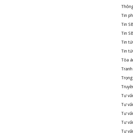
Thông
Tin ph
Tin S
Tin S
Tin tứ
Tin t
Tòa á
Tranh
Trọng 
Truyề
Tư vấ
Tư vấ
Tư vấn
Tư vấ
Tư vấn