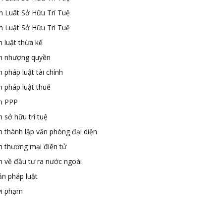
n Luât Sở Hữu Trí Tuệ
n Luật Sở Hữu Trí Tuệ
 luật thừa kế
n nhượng quyền
 pháp luật tài chính
n pháp luật thuế
n PPP
 sở hữu trí tuệ
n thành lập văn phòng đại diện
n thương mại điện tử
n về đầu tư ra nước ngoài
ản pháp luật
vi phạm