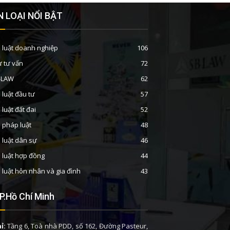
 LOẠI NỔI BẬT
 luật doanh nghiệp
106
ư tư vấn
72
B-LAW
62
 luật đầu tư
57
 luật đất đai
52
n pháp luật
48
 luật dân sự
46
 luật hợp đồng
44
 luật hôn nhân và gia đình
43
P.Hồ Chí Minh
ỉ:
Tầng 6, Toà nhà PDD, số 162, Đường Pasteur,