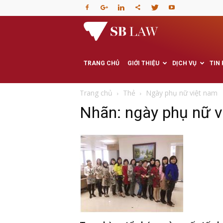
Văn
phòng
TRANG CHỦ
GIỚI THIỆU
DỊCH VỤ
TIN
Luật
Trang chủ
Thẻ
Ngày phụ nữ việt nam
Nhãn: ngày phụ nữ v
sư
–
Tư
vấn