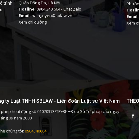
Quận Đống Đa, Hà Nội.
ó trình
Phường
Hotline:
0904.340.664
-
Chat Zalo
có
Hotli
Email:
ha.nguyen@sblaw.vn
Email:
Xem chỉ đường:
Xem ch
g ty Luật TNHH SBLAW - Liên đoàn Luật sư Việt Nam
THEO
 phép hoạt động số 01070373/TP/ĐKHĐ do Sở Tư pháp cấp ngày
háng 09 năm 2008
 hệ chúng tôi:
0904340664