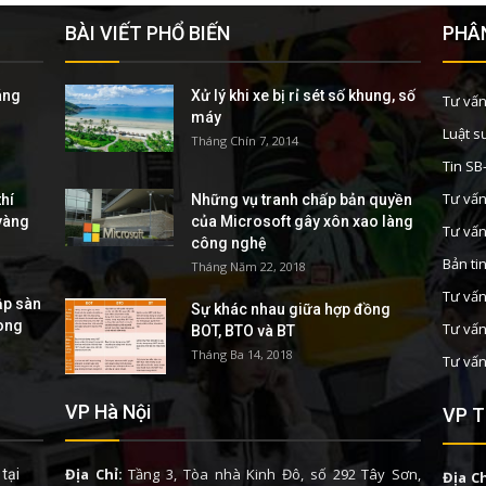
BÀI VIẾT PHỔ BIẾN
PHÂN
áng
Xử lý khi xe bị rỉ sét số khung, số
Tư vấn
máy
Luật s
Tháng Chín 7, 2014
Tin S
Tư vấn
hí
Những vụ tranh chấp bản quyền
 vàng
của Microsoft gây xôn xao làng
Tư vấn
công nghệ
Bản ti
Tháng Năm 22, 2018
Tư vấn
ập sàn
Sự khác nhau giữa hợp đồng
rong
Tư vấn
BOT, BTO và BT
Tháng Ba 14, 2018
Tư vấn
VP Hà Nội
VP T
Địa Chỉ:
Tầng 3, Tòa nhà Kinh Đô, số 292 Tây Sơn,
tại
Địa Ch