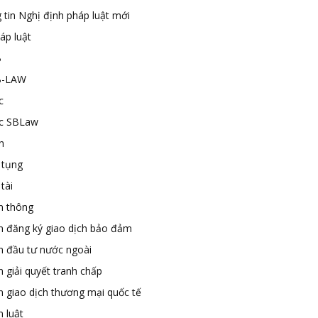
 tin Nghị định pháp luật mới
áp luật
B
B-LAW
c
ức SBLaw
n
 tụng
tài
n thông
n đăng ký giao dịch bảo đảm
n đầu tư nước ngoài
 giải quyết tranh chấp
n giao dịch thương mại quốc tế
 luật