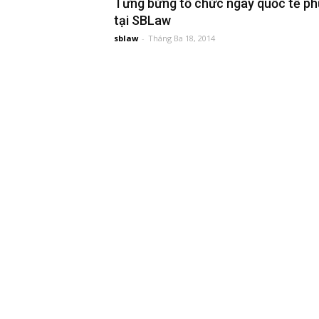
Tưng bừng tổ chức ngày quốc tế ph
tại SBLaw
đầu
sblaw
-
Tháng Ba 18, 2014
tư
–
Đại
diện
sở
hữu