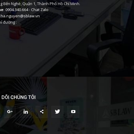
 Bến Nghé, Quận 1, Thành Phố Hồ Chí Minh.
ne:
0904.340.664
-
Chat Zalo
ha.nguyen@sblaw.vn
ỉ đường :
 DÕI CHÚNG TÔI