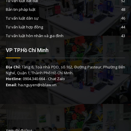
Tư vấn luật đất đai
52
Bản tin pháp luật
48
Tư vấn luật dân sự
46
Tư vấn luật hợp đồng
44
Tư vấn luật hôn nhân và gia đình
43
VP TP.Hồ Chí Minh
Địa Chỉ:
Tầng 6, Toà nhà PDD, số 162, Đường Pasteur, Phường Bến
Nghé, Quận 1, Thành Phố Hồ Chí Minh.
Hotline:
0904.340.664
-
Chat Zalo
Email:
ha.nguyen@sblaw.vn
Xem chỉ đường :