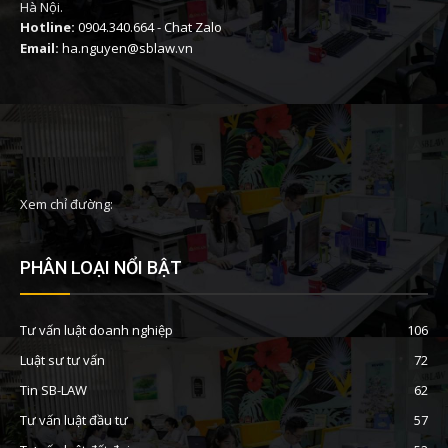
Hà Nội.
Hotline:
0904.340.664
-
Chat Zalo
Email:
ha.nguyen@sblaw.vn
Xem chỉ đường:
PHÂN LOẠI NỔI BẬT
Tư vấn luật doanh nghiệp
106
Luật sư tư vấn
72
Tin SB-LAW
62
Tư vấn luật đầu tư
57