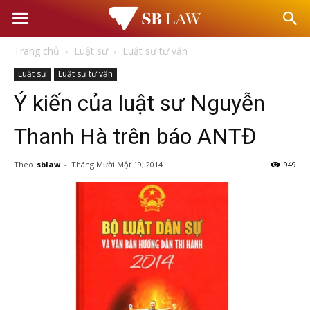
Văn
Trang chủ
Luật sư
Luật sư tư vấn
phòng
Luật sư
Luật sư tư vấn
Ý kiến của luật sư Nguyễn
Luật
Thanh Hà trên báo ANTĐ
sư
Theo
sblaw
-
Tháng Mười Một 19, 2014
949
–
Tư
vấn