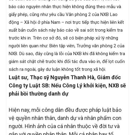
báo cáo nguyên nhân thực hiện không đúng theo mẫu và
giấy phép, cũng như yêu cầu Văn phòng 2 của NXB Lao
động – Xã hội ở phía Nam – nơi trực tiếp thực hiện liên kết
xuất bản cuốn sách này báo cáo về sai sót trong kiểm tra
trước khi in. Trên cơ sở đó, sẽ có biện pháp xử lý những
người liên quan như: Biên tập viên, Trưởng văn phòng 2 của
NXB. Dù sao, đây cũng là lỗi của NXB khi đã không kiểm tra
giám sát chặt chẽ trước khi đối tác đưa vào in, để lọt cuốn
sách ra ngoài, gây dư luận không tốt trong xã hội.
Luật sư, Thạc sỹ Nguyễn Thanh Hà, Giám đốc
Công ty Luật SB: Nếu Công Lý khởi kiện, NXB sẽ
phải bồi thường danh dự
Hiện nay, mỗi công dân đều được pháp luật bảo
vệ quyền nhân thân, danh dự và nhân phẩm con
người. Hình ảnh của cá nhân thuộc về đời tư và
gắn với quyền nhân thân. Mỗi cá nhân hay tổ