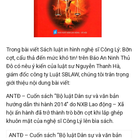
đầu
tư
–
Trong bài viết Sách luật in hình nghệ sĩ Công Lý: Bỡn
Đại
cợt, cẩu thả đến mức khó tin! trên Báo An Ninh Thủ
Đô có nêu ý kiến của luật sư Nguyễn Thanh Hà,
diện
giám đốc công ty Luật SBLAW, chúng tôi trân trọng
giới thiệu nội dung bài viết:
sở
ANTĐ – Cuốn sách “Bộ luật Dân sự và văn bản
hướng dẫn thi hành 2014” do NXB Lao động – Xã
hữu
hội ấn hành đã trở thành trò bỡn cợt khi lắp ghép
khuôn mặt của nghệ sĩ Công Lý lên bìa sách.
trí
ANTĐ – Cuốn sách “Bộ luật Dân sự và văn bản