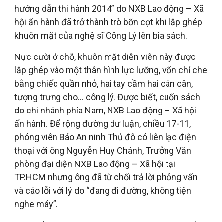
hướng dẫn thi hành 2014” do NXB Lao động – Xã
tuệ
hội ấn hành đã trở thành trò bỡn cợt khi lắp ghép
khuôn mặt của nghệ sĩ Công Lý lên bìa sách.
Nực cười ở chỗ, khuôn mặt diễn viên này được
lắp ghép vào một thân hình lực lưỡng, vốn chỉ che
bằng chiếc quần nhỏ, hai tay cầm hai cán cân,
tượng trưng cho… công lý. Được biết, cuốn sách
do chi nhánh phía Nam, NXB Lao động – Xã hội
ấn hành. Để rộng đường dư luận, chiều 17-11,
phóng viên Báo An ninh Thủ đô có liên lạc điện
thoại với ông Nguyễn Huy Chánh, Trưởng Văn
phòng đại diện NXB Lao động – Xã hội tại
TP.HCM nhưng ông đã từ chối trả lời phỏng vấn
và cáo lỗi với lý do “đang đi đường, không tiện
nghe máy”.