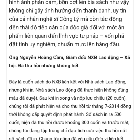
hình ảnh phản cảm, bỡn cợt lên bìa sách như vậy
không chỉ gây ảnh hưởng đến thanh danh, uy tín
của cá nhân nghệ sĩ Công Lý mà còn tác động
đến thái độ tiếp cận của độc giả đối với một ấn
phẩm liên quan đến lĩnh vực tư pháp – vốn phải
đặt tính uy nghiêm, chuẩn mực lên hàng đầu.
Ông Nguyễn Hoàng Cầm, Giám đốc NXB Lao động – Xã
hội: Đã thu hồi nhưng không hết
Đây là cuốn sách do NXB liên kết với Nhà sách Lao động,
nhưng khi in, Nhà sách Lao động đã thực hiện không đúng
mẫu đã duyệt. Sau khi in xong và nộp lưu chiểu (20 cuốn),
chúng tôi đã phát hiện và cho thu hồi từ tháng 7-2014 đồng
thời không cấp quyết định phát hành. Số sách in ra 500
cuốn, hiện đã thu hồi được khoảng 300 cuốn và trước mắt,
chúng tôi đang tập trung chỉ đạo tích cực việc thu hồi nốt
số sách đã in. Chúng tôi cũng đã yêu cầu đơn vị liên kết