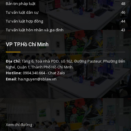
Bản tin pháp luật
48
Tư vấn luật dân sự
46
Tư vấn luật hợp đồng
44
Tư vấn luật hôn nhân và gia đình
43
VP TP.Hồ Chí Minh
Địa Chỉ:
Tầng 6, Toà nhà PDD, số 162, Đường Pasteur, Phường Bến
Nghé, Quận 1, Thành Phố Hồ Chí Minh.
Hotline:
0904.340.664
-
Chat Zalo
Email:
ha.nguyen@sblaw.vn
Xem chỉ đường :