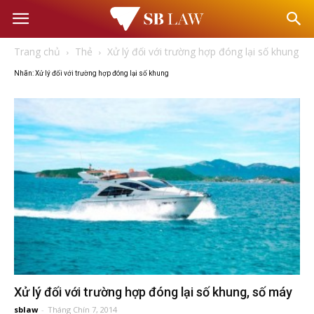
Văn
Trang chủ
Thẻ
Xử lý đối với trường hợp đóng lại số khung
phòng
Nhãn: Xử lý đối với trường hợp đóng lại số khung
Luật
sư
–
Tư
vấn
Xử lý đối với trường hợp đóng lại số khung, số máy
sblaw
-
Tháng Chín 7, 2014