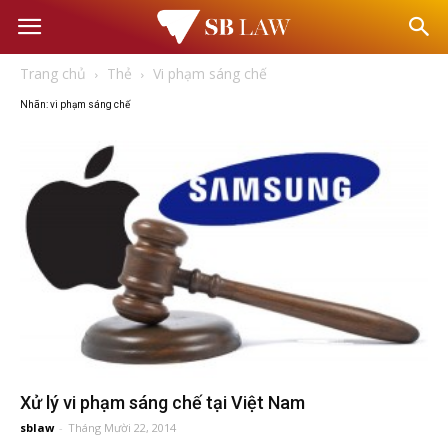
Văn
Trang chủ
Thẻ
Vi phạm sáng chế
phòng
Nhãn: vi phạm sáng chế
Luật
sư
–
Tư
vấn
Xử lý vi phạm sáng chế tại Việt Nam
sblaw
-
Tháng Mười 22, 2014