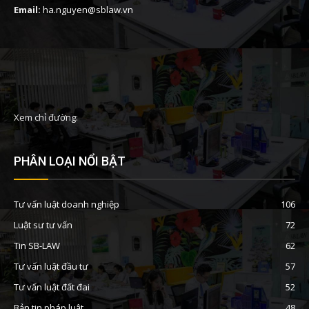
Email:
ha.nguyen@sblaw.vn
Xem chỉ đường:
PHÂN LOẠI NỔI BẬT
Tư vấn luật doanh nghiệp
106
Luật sư tư vấn
72
Tin SB-LAW
62
Tư vấn luật đầu tư
57
Tư vấn luật đất đai
52
Bản tin pháp luật
48