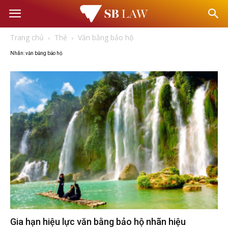
Văn
Trang chủ
Thẻ
Văn bằng bảo hộ
phòng
Nhãn: văn bằng bảo hộ
Luật
sư
–
Tư
vấn
Gia hạn hiệu lực văn bằng bảo hộ nhãn hiệu