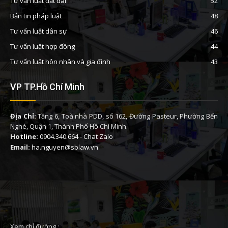
Tư vấn luật đất đai
52
Bản tin pháp luật
48
Tư vấn luật dân sự
46
Tư vấn luật hợp đồng
44
Tư vấn luật hôn nhân và gia đình
43
VP TP.Hồ Chí Minh
Địa Chỉ:
Tầng 6, Toà nhà PDD, số 162, Đường Pasteur, Phường Bến
Nghé, Quận 1, Thành Phố Hồ Chí Minh.
Hotline:
0904.340.664
-
Chat Zalo
Email:
ha.nguyen@sblaw.vn
Xem chỉ đường :