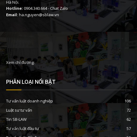
Hà Nội.
Hotline:
0904.340.664
-
Chat Zalo
Email:
ha.nguyen@sblaw.vn
Xem chỉ đường:
PHÂN LOẠI NỔI BẬT
Tư vấn luật doanh nghiệp
106
Luật sư tư vấn
72
Tin SB-LAW
62
Tư vấn luật đầu tư
57