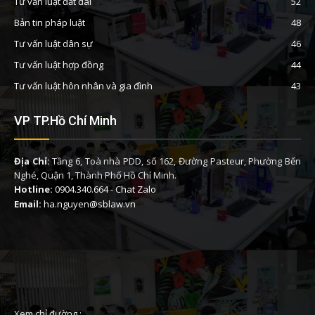
Tư vấn luật đất đai
52
Bản tin pháp luật
48
Tư vấn luật dân sự
46
Tư vấn luật hợp đồng
44
Tư vấn luật hôn nhân và gia đình
43
VP TP.Hồ Chí Minh
Địa Chỉ:
Tầng 6, Toà nhà PDD, số 162, Đường Pasteur, Phường Bến
Nghé, Quận 1, Thành Phố Hồ Chí Minh.
Hotline:
0904.340.664
-
Chat Zalo
Email:
ha.nguyen@sblaw.vn
Xem chỉ đường :