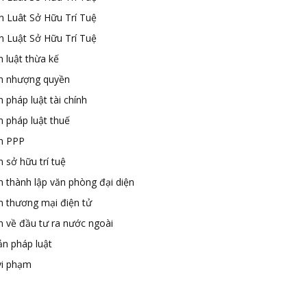
n Luât Sở Hữu Trí Tuệ
n Luật Sở Hữu Trí Tuệ
 luật thừa kế
n nhượng quyền
 pháp luật tài chính
n pháp luật thuế
n PPP
 sở hữu trí tuệ
n thành lập văn phòng đại diện
n thương mại điện tử
n về đầu tư ra nước ngoài
ản pháp luật
vi phạm