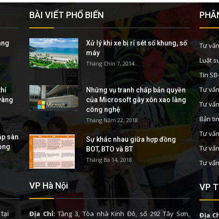
BÀI VIẾT PHỔ BIẾN
PHÂN
áng
Xử lý khi xe bị rỉ sét số khung, số
Tư vấn
máy
Luật s
Tháng Chín 7, 2014
Tin S
Tư vấn
hí
Những vụ tranh chấp bản quyền
 vàng
của Microsoft gây xôn xao làng
Tư vấn
công nghệ
Bản ti
Tháng Năm 22, 2018
Tư vấn
ập sàn
Sự khác nhau giữa hợp đồng
rong
Tư vấn
BOT, BTO và BT
Tháng Ba 14, 2018
Tư vấn
VP Hà Nội
VP T
Địa Chỉ:
Tầng 3, Tòa nhà Kinh Đô, số 292 Tây Sơn,
tại
Địa Ch