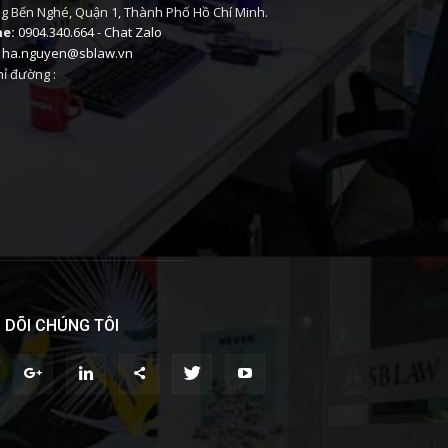
 Bến Nghé, Quận 1, Thành Phố Hồ Chí Minh.
ne:
0904.340.664
-
Chat Zalo
ha.nguyen@sblaw.vn
ỉ đường :
 DÕI CHÚNG TÔI