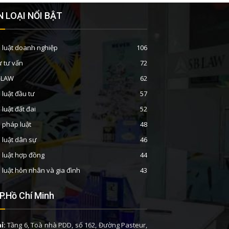
 LOẠI NỔI BẬT
 luật doanh nghiệp
106
ư tư vấn
72
B-LAW
62
 luật đầu tư
57
 luật đất đai
52
n pháp luật
48
 luật dân sự
46
 luật hợp đồng
44
 luật hôn nhân và gia đình
43
P.Hồ Chí Minh
ỉ:
Tầng 6, Toà nhà PDD, số 162, Đường Pasteur,