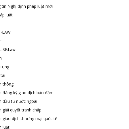
 tin Nghị định pháp luật mới
áp luật
B
B-LAW
c
ức SBLaw
n
 tụng
tài
n thông
n đăng ký giao dịch bảo đảm
n đầu tư nước ngoài
 giải quyết tranh chấp
n giao dịch thương mại quốc tế
 luật