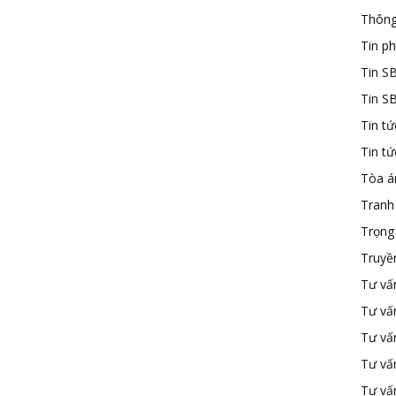
Thông
Tin ph
Tin S
Tin S
Tin tứ
Tin t
Tòa á
Tranh
Trọng 
Truyề
Tư vấ
Tư vấ
Tư vấn
Tư vấ
Tư vấn