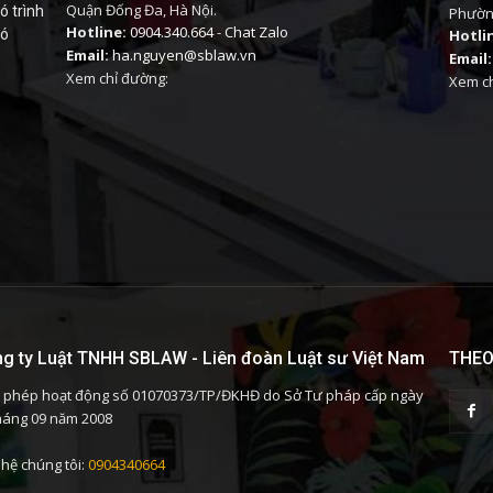
Quận Đống Đa, Hà Nội.
ó trình
Phường
Hotline:
0904.340.664
-
Chat Zalo
có
Hotli
Email:
ha.nguyen@sblaw.vn
Email:
Xem chỉ đường:
Xem ch
g ty Luật TNHH SBLAW - Liên đoàn Luật sư Việt Nam
THEO
 phép hoạt động số 01070373/TP/ĐKHĐ do Sở Tư pháp cấp ngày
háng 09 năm 2008
 hệ chúng tôi:
0904340664