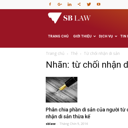
Văn
phòng
TRANG CHỦ
GIỚI THIỆU
DỊCH VỤ
TIN
Luật
Trang chủ
Thẻ
Từ chối nhận di sản
Nhãn: từ chối nhận d
sư
–
Tư
Phân chia phần di sản của người từ 
nhận di sản thừa kế
vấn
sblaw
-
Tháng Chín 9, 2014