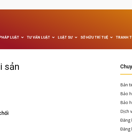
 PHÁP LUẬT
TƯ VẤN LUẬT
LUẬT SƯ
SỞ HỮU TRÍ TUỆ
TRANH 
i sản
Chuy
Bản ti
Bảo h
Bảo hộ
Dịch 
chối
Đăng k
Đăng 