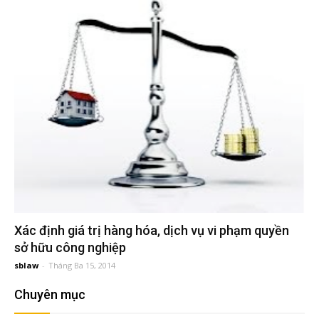
đầu
tư
–
Đại
diện
sở
Xác định giá trị hàng hóa, dịch vụ vi phạm quyền
sở hữu công nghiệp
hữu
sblaw
-
Tháng Ba 15, 2014
Chuyên mục
trí