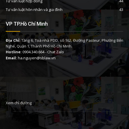
Tư vấn luật hợp đồng
44
Tư vấn luật hôn nhân và gia đình
43
VP TP.Hồ Chí Minh
Địa Chỉ:
Tầng 6, Toà nhà PDD, số 162, Đường Pasteur, Phường Bến
Nghé, Quận 1, Thành Phố Hồ Chí Minh.
Hotline:
0904.340.664
-
Chat Zalo
Email:
ha.nguyen@sblaw.vn
Xem chỉ đường :