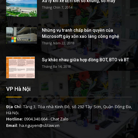
Xử lý khi xe bị rỉ sét số khung, số máy
Tháng Chín 7, 2014
Những vụ tranh chấp bản quyền của
Microsoft gây xôn xao làng công nghệ
Tháng Năm 22, 2018
Sự khác nhau giữa hợp đồng BOT, BTO và BT
Tháng Ba 14, 2018
VP Hà Nội
Địa Chỉ:
Tầng 3, Tòa nhà Kinh Đô, số 292 Tây Sơn, Quận Đống Đa,
Hà Nội.
Hotline:
0904.340.664
-
Chat Zalo
Email:
ha.nguyen@sblaw.vn