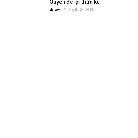
Quyền để lại thừa kế
đầu
sblaw
-
Tháng Ba 24, 2014
tư
–
Đại
diện
sở
hữu