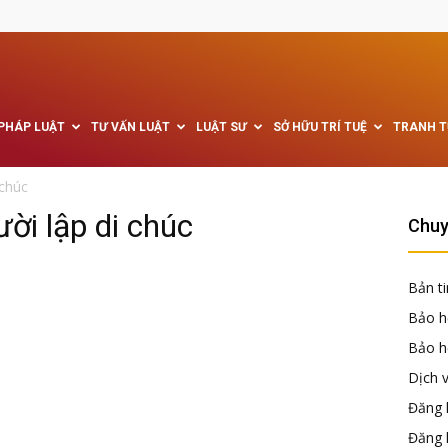
 PHÁP LUẬT
TƯ VẤN LUẬT
LUẬT SƯ
SỞ HỮU TRÍ TUỆ
TRANH 
 chúc
ời lập di chúc
Chuy
Bản ti
Bảo h
Bảo hộ
Dịch 
Đăng k
Đăng 