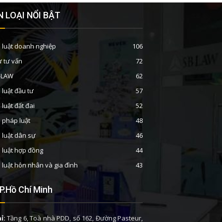
 LOẠI NỔI BẬT
 luật doanh nghiệp
106
ư tư vấn
72
B-LAW
62
 luật đầu tư
57
 luật đất đai
52
n pháp luật
48
 luật dân sự
46
 luật hợp đồng
44
 luật hôn nhân và gia đình
43
P.Hồ Chí Minh
ỉ:
Tầng 6, Toà nhà PDD, số 162, Đường Pasteur,