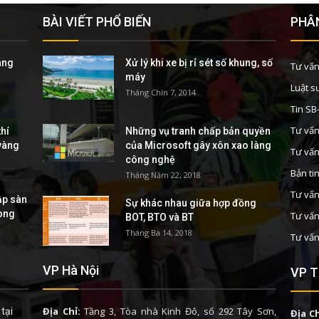
BÀI VIẾT PHỔ BIẾN
PHÂN
áng
Xử lý khi xe bị rỉ sét số khung, số
Tư vấn
máy
Luật s
Tháng Chín 7, 2014
Tin S
Tư vấn
hí
Những vụ tranh chấp bản quyền
 vàng
của Microsoft gây xôn xao làng
Tư vấn
công nghệ
Bản ti
Tháng Năm 22, 2018
Tư vấn
ập sàn
Sự khác nhau giữa hợp đồng
rong
Tư vấn
BOT, BTO và BT
Tháng Ba 14, 2018
Tư vấn
VP Hà Nội
VP T
Địa Chỉ:
Tầng 3, Tòa nhà Kinh Đô, số 292 Tây Sơn,
tại
Địa Ch