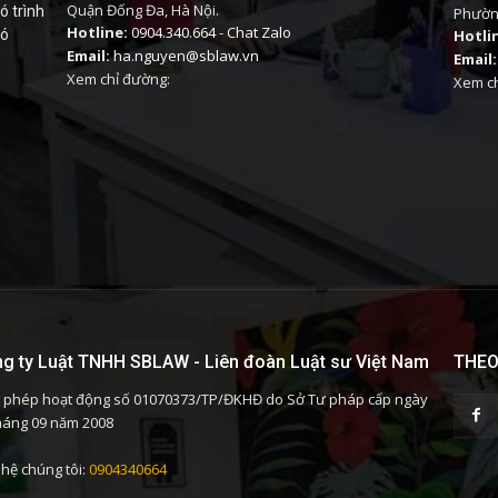
Quận Đống Đa, Hà Nội.
ó trình
Phường
Hotline:
0904.340.664
-
Chat Zalo
có
Hotli
Email:
ha.nguyen@sblaw.vn
Email:
Xem chỉ đường:
Xem ch
g ty Luật TNHH SBLAW - Liên đoàn Luật sư Việt Nam
THEO
 phép hoạt động số 01070373/TP/ĐKHĐ do Sở Tư pháp cấp ngày
háng 09 năm 2008
 hệ chúng tôi:
0904340664