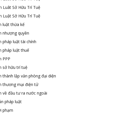
n Luât Sở Hữu Trí Tuệ
n Luật Sở Hữu Trí Tuệ
 luật thừa kế
n nhượng quyền
 pháp luật tài chính
n pháp luật thuế
n PPP
 sở hữu trí tuệ
n thành lập văn phòng đại diện
n thương mại điện tử
n về đầu tư ra nước ngoài
ản pháp luật
vi phạm