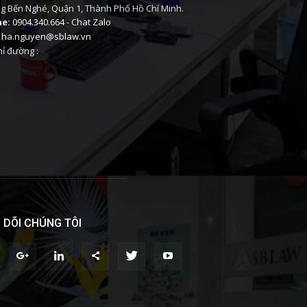
 Bến Nghé, Quận 1, Thành Phố Hồ Chí Minh.
ne:
0904.340.664
-
Chat Zalo
ha.nguyen@sblaw.vn
ỉ đường :
 DÕI CHÚNG TÔI