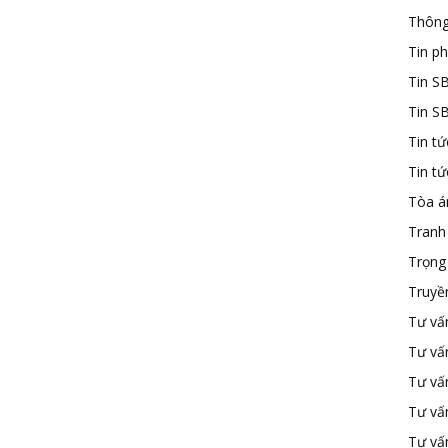
Thông
Tin ph
Tin S
Tin S
Tin tứ
Tin t
Tòa á
Tranh
Trọng 
Truyề
Tư vấ
Tư vấ
Tư vấn
Tư vấ
Tư vấn