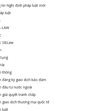
 tin Nghị định pháp luật mới
áp luật
B
B-LAW
c
ức SBLaw
n
 tụng
tài
n thông
n đăng ký giao dịch bảo đảm
n đầu tư nước ngoài
 giải quyết tranh chấp
n giao dịch thương mại quốc tế
 luật