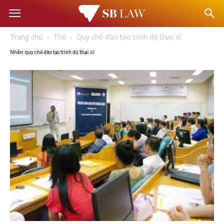
Văn
Trang chủ
Thẻ
Quy chế đào tạo trình độ thạc sĩ
phòng
Nhãn: quy chế đào tạo trình độ thạc sĩ
Luật
sư
–
Tư
vấn