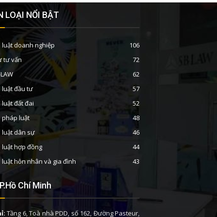
 LOẠI NỔI BẬT
 luật doanh nghiệp
106
ư tư vấn
72
B-LAW
62
 luật đầu tư
57
 luật đất đai
52
n pháp luật
48
 luật dân sự
46
 luật hợp đồng
44
 luật hôn nhân và gia đình
43
P.Hồ Chí Minh
ỉ:
Tầng 6, Toà nhà PDD, số 162, Đường Pasteur,