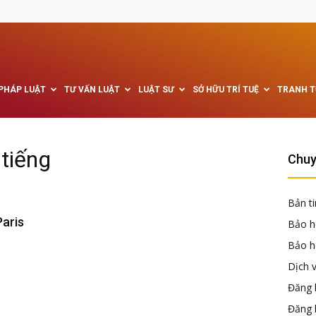
 PHÁP LUẬT
TƯ VẤN LUẬT
LUẬT SƯ
SỞ HỮU TRÍ TUỆ
TRANH 
tiếng
Chuy
Bản ti
Paris
Bảo h
Bảo hộ
Dịch 
Đăng k
Đăng 