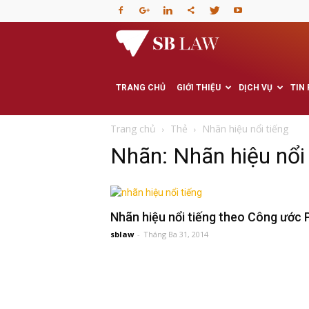
Văn
phòng
TRANG CHỦ
GIỚI THIỆU
DỊCH VỤ
TIN
Luật
Trang chủ
Thẻ
Nhãn hiệu nổi tiếng
Nhãn: Nhãn hiệu nổi 
sư
–
Nhãn hiệu nổi tiếng theo Công ước 
sblaw
-
Tháng Ba 31, 2014
Tư
vấn