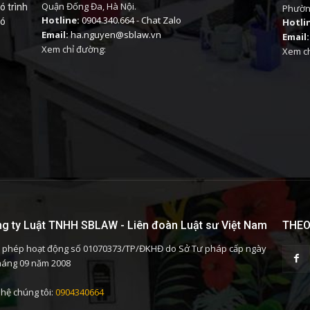
Quận Đống Đa, Hà Nội.
ó trình
Phường
Hotline:
0904.340.664
-
Chat Zalo
có
Hotli
Email:
ha.nguyen@sblaw.vn
Email:
Xem chỉ đường:
Xem ch
g ty Luật TNHH SBLAW - Liên đoàn Luật sư Việt Nam
THEO
 phép hoạt động số 01070373/TP/ĐKHĐ do Sở Tư pháp cấp ngày
háng 09 năm 2008
 hệ chúng tôi:
0904340664