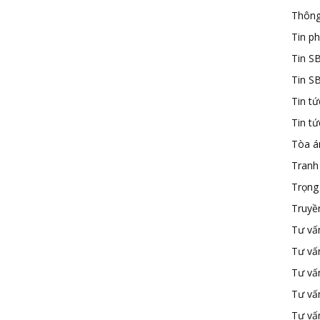
Thông
Tin ph
Tin S
Tin S
Tin tứ
Tin t
Tòa á
Tranh
Trọng 
Truyề
Tư vấ
Tư vấ
Tư vấn
Tư vấ
Tư vấn