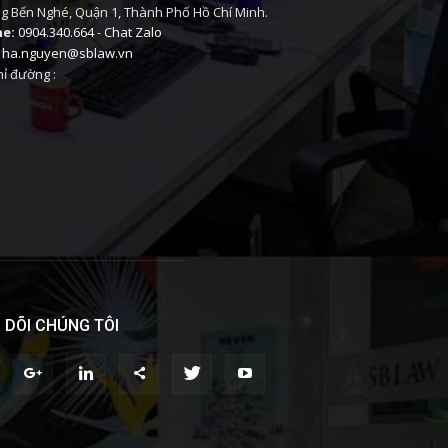
 Bến Nghé, Quận 1, Thành Phố Hồ Chí Minh.
ne:
0904.340.664
-
Chat Zalo
ha.nguyen@sblaw.vn
ỉ đường :
 DÕI CHÚNG TÔI