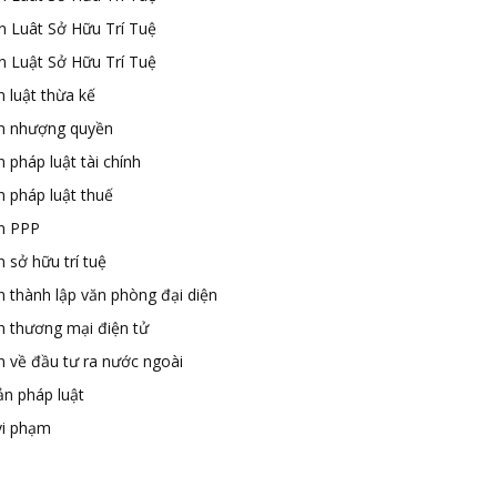
n Luât Sở Hữu Trí Tuệ
n Luật Sở Hữu Trí Tuệ
 luật thừa kế
n nhượng quyền
 pháp luật tài chính
n pháp luật thuế
n PPP
 sở hữu trí tuệ
n thành lập văn phòng đại diện
n thương mại điện tử
n về đầu tư ra nước ngoài
ản pháp luật
vi phạm