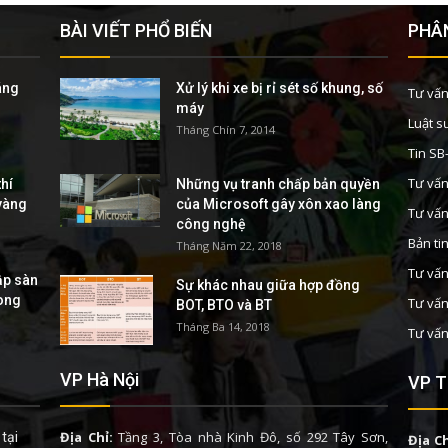
BÀI VIẾT PHỔ BIẾN
PHÂN
áng
Xử lý khi xe bị rỉ sét số khung, số
Tư vấn
máy
Luật s
Tháng Chín 7, 2014
Tin S
Tư vấn
hí
Những vụ tranh chấp bản quyền
 vàng
của Microsoft gây xôn xao làng
Tư vấn
công nghệ
Bản ti
Tháng Năm 22, 2018
Tư vấn
ập sàn
Sự khác nhau giữa hợp đồng
rong
Tư vấn
BOT, BTO và BT
Tháng Ba 14, 2018
Tư vấn
VP Hà Nội
VP T
Địa Chỉ:
Tầng 3, Tòa nhà Kinh Đô, số 292 Tây Sơn,
tại
Địa Ch