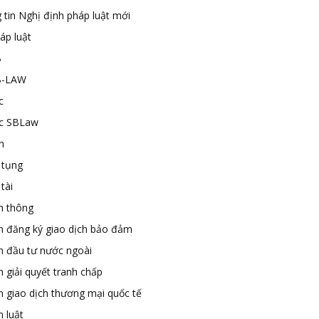
 tin Nghị định pháp luật mới
áp luật
B
B-LAW
c
ức SBLaw
n
 tụng
tài
n thông
n đăng ký giao dịch bảo đảm
n đầu tư nước ngoài
 giải quyết tranh chấp
n giao dịch thương mại quốc tế
 luật