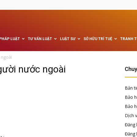
 PHÁP LUẬT
TƯ VẤN LUẬT
LUẬT SƯ
SỞ HỮU TRÍ TUỆ
TRANH 
 ngoài
gười nước ngoài
Chuy
Bản ti
Bảo h
Bảo hộ
Dịch 
Đăng k
Đăng 