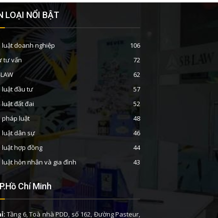
 LOẠI NỔI BẬT
 luật doanh nghiệp
106
ư tư vấn
72
B-LAW
62
 luật đầu tư
57
 luật đất đai
52
n pháp luật
48
 luật dân sự
46
 luật hợp đồng
44
 luật hôn nhân và gia đình
43
P.Hồ Chí Minh
ỉ:
Tầng 6, Toà nhà PDD, số 162, Đường Pasteur,