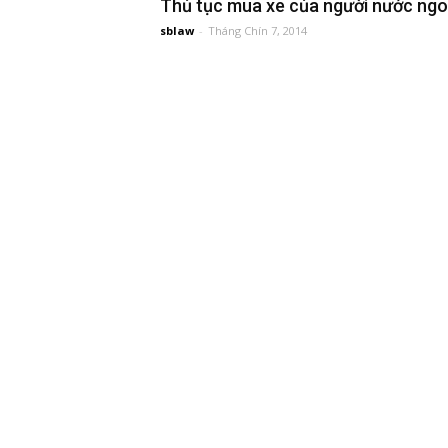
Thủ tục mua xe của người nước ngo
sblaw
-
Tháng Chín 7, 2014
đầu
tư
–
Đại
diện
sở
hữu