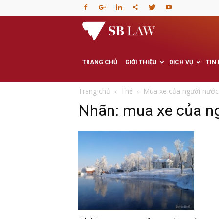
Văn
phòng
TRANG CHỦ
GIỚI THIỆU
DỊCH VỤ
TIN
Luật
Trang chủ
Thẻ
Mua xe của người nước
Nhãn: mua xe của n
sư
–
Tư
vấn