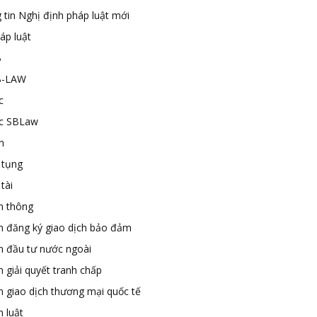
 tin Nghị định pháp luật mới
áp luật
B
B-LAW
c
ức SBLaw
n
 tụng
tài
n thông
n đăng ký giao dịch bảo đảm
n đầu tư nước ngoài
 giải quyết tranh chấp
n giao dịch thương mại quốc tế
 luật