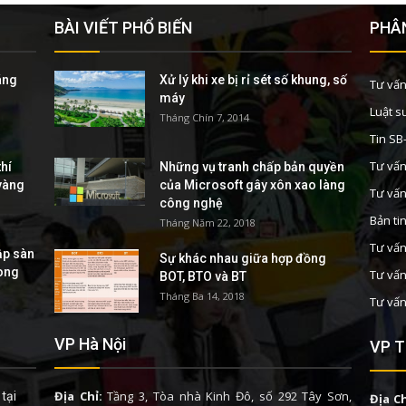
BÀI VIẾT PHỔ BIẾN
PHÂN
áng
Xử lý khi xe bị rỉ sét số khung, số
Tư vấn
máy
Luật s
Tháng Chín 7, 2014
Tin S
Tư vấn
hí
Những vụ tranh chấp bản quyền
 vàng
của Microsoft gây xôn xao làng
Tư vấn
công nghệ
Bản ti
Tháng Năm 22, 2018
Tư vấn
ập sàn
Sự khác nhau giữa hợp đồng
rong
Tư vấn
BOT, BTO và BT
Tháng Ba 14, 2018
Tư vấn
VP Hà Nội
VP T
Địa Chỉ:
Tầng 3, Tòa nhà Kinh Đô, số 292 Tây Sơn,
tại
Địa Ch