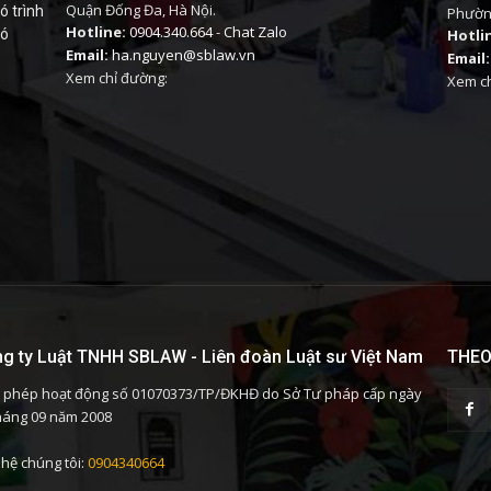
Quận Đống Đa, Hà Nội.
ó trình
Phường
Hotline:
0904.340.664
-
Chat Zalo
có
Hotli
Email:
ha.nguyen@sblaw.vn
Email:
Xem chỉ đường:
Xem ch
g ty Luật TNHH SBLAW - Liên đoàn Luật sư Việt Nam
THEO
 phép hoạt động số 01070373/TP/ĐKHĐ do Sở Tư pháp cấp ngày
háng 09 năm 2008
 hệ chúng tôi:
0904340664