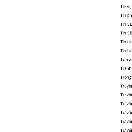
Thông
Tin ph
Tin S
Tin S
Tin tứ
Tin t
Tòa á
Tranh
Trọng 
Truyề
Tư vấ
Tư vấ
Tư vấn
Tư vấ
Tư vấn