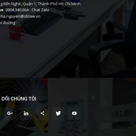
 Bến Nghé, Quận 1, Thành Phố Hồ Chí Minh.
ne:
0904.340.664
-
Chat Zalo
ha.nguyen@sblaw.vn
ỉ đường :
 DÕI CHÚNG TÔI