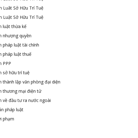
n Luât Sở Hữu Trí Tuệ
n Luật Sở Hữu Trí Tuệ
 luật thừa kế
n nhượng quyền
 pháp luật tài chính
n pháp luật thuế
n PPP
 sở hữu trí tuệ
n thành lập văn phòng đại diện
n thương mại điện tử
n về đầu tư ra nước ngoài
ản pháp luật
vi phạm