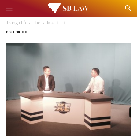
Văn
Trang chủ
Thẻ
Mua ô tô
phòng
Nhãn: mua ô tô
Luật
sư
–
Tư
vấn