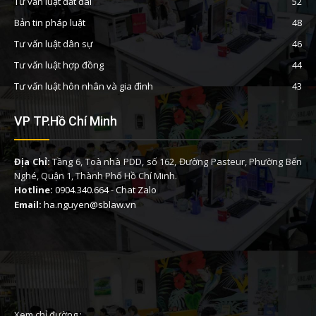
Tư vấn luật đất đai
52
Bản tin pháp luật
48
Tư vấn luật dân sự
46
Tư vấn luật hợp đồng
44
Tư vấn luật hôn nhân và gia đình
43
VP TP.Hồ Chí Minh
Địa Chỉ:
Tầng 6, Toà nhà PDD, số 162, Đường Pasteur, Phường Bến
Nghé, Quận 1, Thành Phố Hồ Chí Minh.
Hotline:
0904.340.664
-
Chat Zalo
Email:
ha.nguyen@sblaw.vn
Xem chỉ đường :