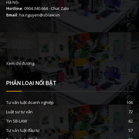
Hà Nội.
Hotline:
0904.340.664
-
Chat Zalo
Email:
ha.nguyen@sblaw.vn
Xem chỉ đường:
PHÂN LOẠI NỔI BẬT
Tư vấn luật doanh nghiệp
106
Luật sư tư vấn
72
Tin SB-LAW
62
Tư vấn luật đầu tư
57