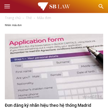
Văn
Trang chủ
Thẻ
Mấu đơn
phòng
Nhãn: mấu đơn
Luật
sư
–
Tư
vấn
Đơn đăng ký nhãn hiệu theo hệ thống Madrid