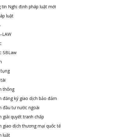
 tin Nghị định pháp luật mới
áp luật
B
B-LAW
c
ức SBLaw
n
 tụng
tài
n thông
n đăng ký giao dịch bảo đảm
n đầu tư nước ngoài
 giải quyết tranh chấp
n giao dịch thương mại quốc tế
 luật