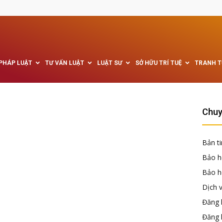
 PHÁP LUẬT
TƯ VẤN LUẬT
LUẬT SƯ
SỞ HỮU TRÍ TUỆ
TRANH 
Chuy
Bản ti
Bảo h
Bảo hộ
Dịch 
Đăng k
Đăng 