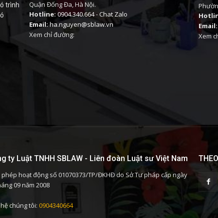
Quận Đống Đa, Hà Nội.
ó trình
Phường
Hotline:
0904.340.664
-
Chat Zalo
có
Hotli
Email:
ha.nguyen@sblaw.vn
Email:
Xem chỉ đường:
Xem ch
g ty Luật TNHH SBLAW - Liên đoàn Luật sư Việt Nam
THEO
 phép hoạt động số 01070373/TP/ĐKHĐ do Sở Tư pháp cấp ngày
háng 09 năm 2008
 hệ chúng tôi:
0904340664