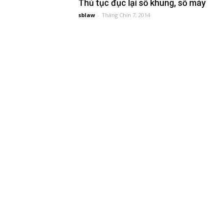
Thủ tục đục lại số khung, số máy
sblaw
-
Tháng Chín 7, 2014
đầu
tư
–
Đại
diện
sở
hữu