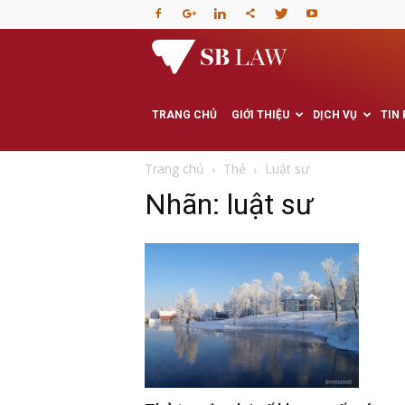
Văn
phòng
TRANG CHỦ
GIỚI THIỆU
DỊCH VỤ
TIN
Luật
Trang chủ
Thẻ
Luật sư
Nhãn: luật sư
sư
–
Tư
vấn