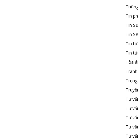
Thông
Tin ph
Tin S
Tin S
Tin tứ
Tin t
Tòa á
Tranh
Trọng 
Truyề
Tư vấ
Tư vấ
Tư vấn
Tư vấ
Tư vấn