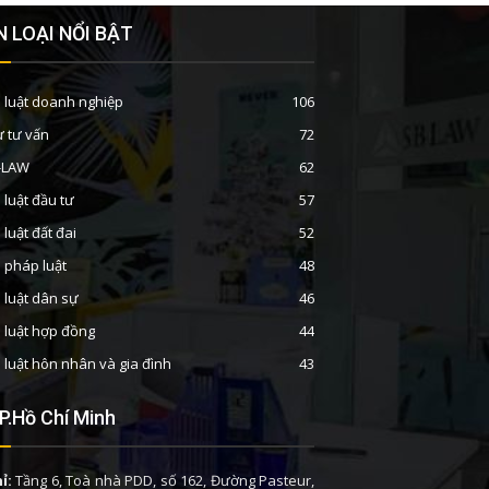
 LOẠI NỔI BẬT
 luật doanh nghiệp
106
ư tư vấn
72
B-LAW
62
 luật đầu tư
57
 luật đất đai
52
n pháp luật
48
 luật dân sự
46
 luật hợp đồng
44
 luật hôn nhân và gia đình
43
P.Hồ Chí Minh
ỉ:
Tầng 6, Toà nhà PDD, số 162, Đường Pasteur,