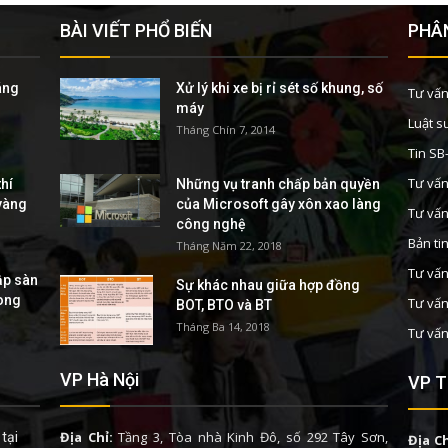
BÀI VIẾT PHỔ BIẾN
PHÂN
áng
Xử lý khi xe bị rỉ sét số khung, số
Tư vấn
máy
Luật s
Tháng Chín 7, 2014
Tin S
Tư vấn
hí
Những vụ tranh chấp bản quyền
 vàng
của Microsoft gây xôn xao làng
Tư vấn
công nghệ
Bản ti
Tháng Năm 22, 2018
Tư vấn
ập sàn
Sự khác nhau giữa hợp đồng
rong
Tư vấn
BOT, BTO và BT
Tháng Ba 14, 2018
Tư vấn
VP Hà Nội
VP T
Địa Chỉ:
Tầng 3, Tòa nhà Kinh Đô, số 292 Tây Sơn,
tại
Địa Ch