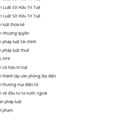
n Luât Sở Hữu Trí Tuệ
n Luật Sở Hữu Trí Tuệ
 luật thừa kế
n nhượng quyền
 pháp luật tài chính
n pháp luật thuế
n PPP
 sở hữu trí tuệ
n thành lập văn phòng đại diện
n thương mại điện tử
n về đầu tư ra nước ngoài
ản pháp luật
vi phạm