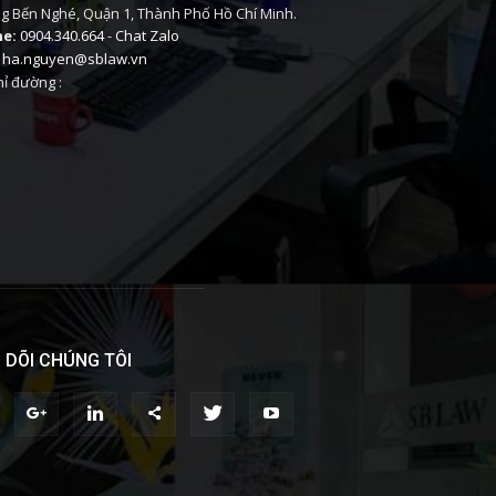
 Bến Nghé, Quận 1, Thành Phố Hồ Chí Minh.
ne:
0904.340.664
-
Chat Zalo
ha.nguyen@sblaw.vn
ỉ đường :
 DÕI CHÚNG TÔI