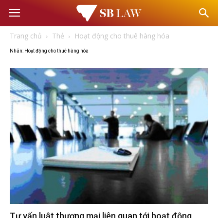
Văn
Trang chủ
Thẻ
Hoạt động cho thuê hàng hóa
phòng
Nhãn: Hoạt động cho thuê hàng hóa
Luật
sư
–
Tư
vấn
Tư vấn luật thương mại liên quan tới hoạt động