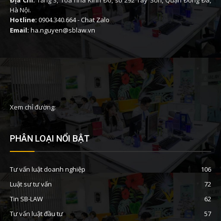
Địa Chỉ:
Tầng 3, Tòa nhà Kinh Đô, số 292 Tây Sơn, Quận Đống Đa,
Hà Nội.
Hotline:
0904.340.664
-
Chat Zalo
Email:
ha.nguyen@sblaw.vn
Xem chỉ đường:
PHÂN LOẠI NỔI BẬT
Tư vấn luật doanh nghiệp
106
Luật sư tư vấn
72
Tin SB-LAW
62
Tư vấn luật đầu tư
57