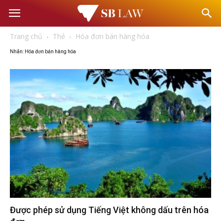
Văn
Trang chủ
Thẻ
Hóa đơn bán hàng hóa
phòng
Nhãn: Hóa đơn bán hàng hóa
Luật
sư
–
Tư
vấn
Được phép sử dụng Tiếng Việt không dấu trên hóa