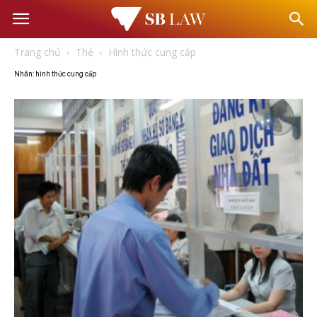
Văn
Trang chủ
Thẻ
Hình thức cung cấp
phòng
Nhãn: hình thức cung cấp
Luật
sư
–
Tư
vấn