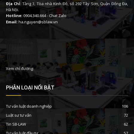
Địa Chỉ:
Tầng 3, Tòa nhà Kinh Đô, số 292 Tây Sơn, Quận Đống Đa,
Hà Nội.
Hotline:
0904.340.664
-
Chat Zalo
Email:
ha.nguyen@sblaw.vn
Xem chỉ đường:
PHÂN LOẠI NỔI BẬT
Tư vấn luật doanh nghiệp
106
Luật sư tư vấn
72
Tin SB-LAW
62
Tư vấn luật đầu tư
57