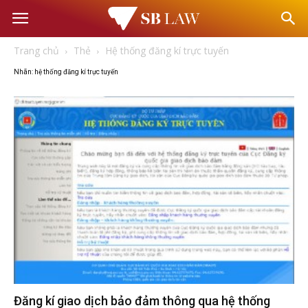
Văn
Trang chủ
Thẻ
Hệ thống đăng kí trực tuyến
phòng
Nhãn: hệ thống đăng kí trực tuyến
Luật
sư
–
Tư
vấn
Đăng kí giao dịch bảo đảm thông qua hệ thống