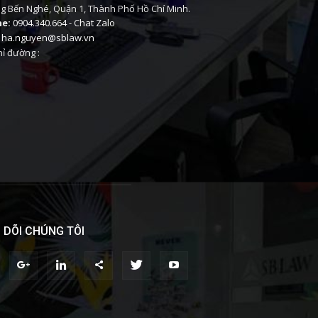
 Bến Nghé, Quận 1, Thành Phố Hồ Chí Minh.
ne:
0904.340.664
-
Chat Zalo
ha.nguyen@sblaw.vn
ỉ đường :
 DÕI CHÚNG TÔI