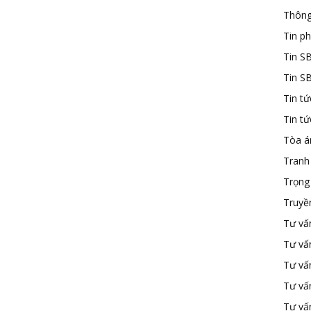
Thông
Tin ph
Tin S
Tin S
Tin tứ
Tin t
Tòa á
Tranh
Trọng 
Truyề
Tư vấ
Tư vấ
Tư vấn
Tư vấ
Tư vấn