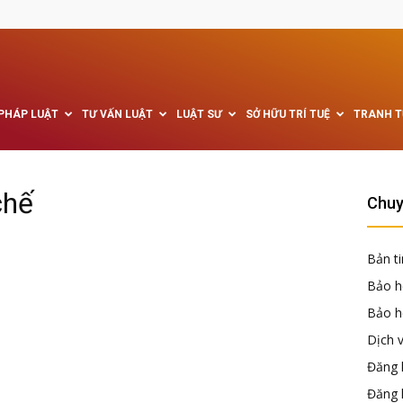
 PHÁP LUẬT
TƯ VẤN LUẬT
LUẬT SƯ
SỞ HỮU TRÍ TUỆ
TRANH 
chế
Chuy
Bản ti
Bảo h
Bảo hộ
Dịch 
Đăng k
Đăng 