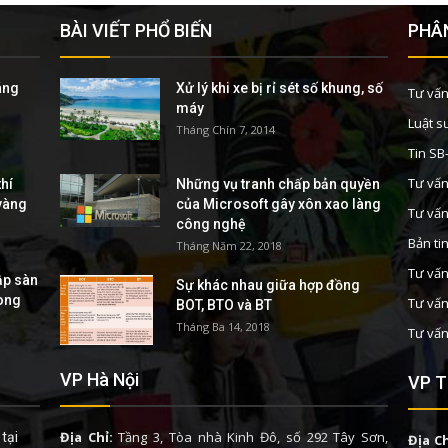
BÀI VIẾT PHỔ BIẾN
PHÂN
áng
Xử lý khi xe bị rỉ sét số khung, số
Tư vấn
máy
Luật s
Tháng Chín 7, 2014
Tin S
Tư vấn
hí
Những vụ tranh chấp bản quyền
 vàng
của Microsoft gây xôn xao làng
Tư vấn
công nghệ
Bản ti
Tháng Năm 22, 2018
Tư vấn
ập sàn
Sự khác nhau giữa hợp đồng
rong
Tư vấn
BOT, BTO và BT
Tháng Ba 14, 2018
Tư vấn
VP Hà Nội
VP T
Địa Chỉ:
Tầng 3, Tòa nhà Kinh Đô, số 292 Tây Sơn,
tại
Địa Ch