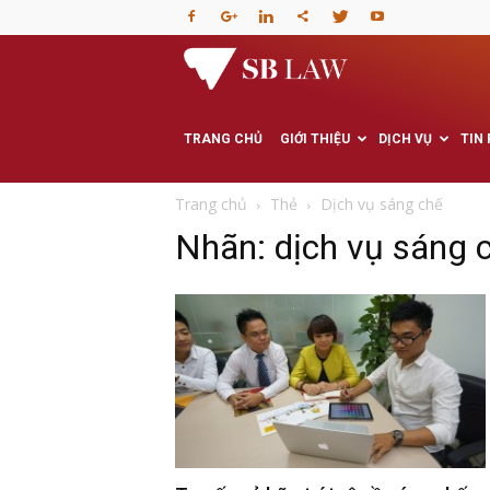
Văn
phòng
TRANG CHỦ
GIỚI THIỆU
DỊCH VỤ
TIN
Luật
Trang chủ
Thẻ
Dịch vụ sáng chế
Nhãn: dịch vụ sáng 
sư
–
Tư
vấn