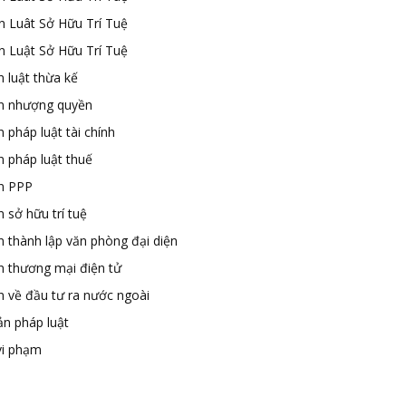
n Luât Sở Hữu Trí Tuệ
n Luật Sở Hữu Trí Tuệ
 luật thừa kế
n nhượng quyền
 pháp luật tài chính
n pháp luật thuế
n PPP
 sở hữu trí tuệ
n thành lập văn phòng đại diện
n thương mại điện tử
n về đầu tư ra nước ngoài
ản pháp luật
vi phạm