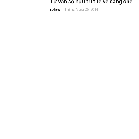
Tư vấn sở hữu trí tuệ về sáng chế
sblaw
-
Tháng Mười 26, 2014
đầu
tư
–
Đại
diện
sở
hữu