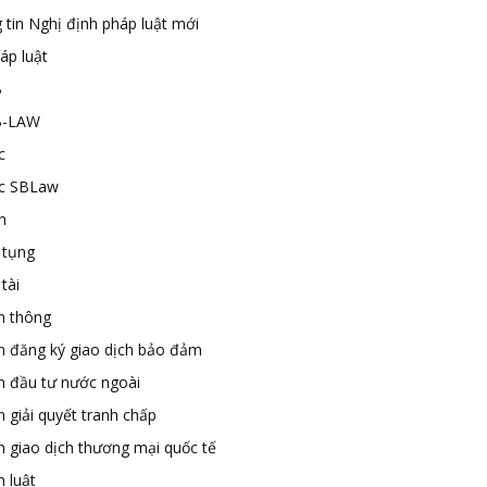
 tin Nghị định pháp luật mới
áp luật
B
B-LAW
c
ức SBLaw
n
 tụng
tài
n thông
n đăng ký giao dịch bảo đảm
n đầu tư nước ngoài
 giải quyết tranh chấp
n giao dịch thương mại quốc tế
 luật