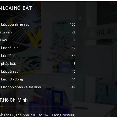
 LOẠI NỔI BẬT
 luật doanh nghiệp
106
ư tư vấn
72
B-LAW
62
 luật đầu tư
57
 luật đất đai
52
n pháp luật
48
 luật dân sự
46
 luật hợp đồng
44
 luật hôn nhân và gia đình
43
P.Hồ Chí Minh
ỉ:
Tầng 6, Toà nhà PDD, số 162, Đường Pasteur,