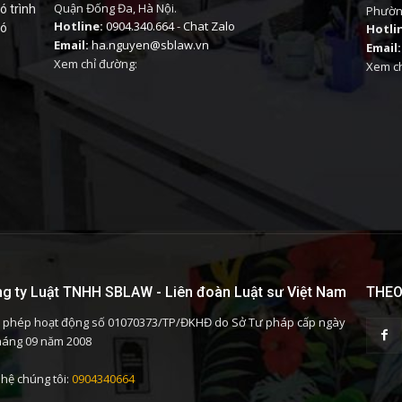
Quận Đống Đa, Hà Nội.
ó trình
Phường
Hotline:
0904.340.664
-
Chat Zalo
có
Hotli
Email:
ha.nguyen@sblaw.vn
Email:
Xem chỉ đường:
Xem ch
g ty Luật TNHH SBLAW - Liên đoàn Luật sư Việt Nam
THEO
 phép hoạt động số 01070373/TP/ĐKHĐ do Sở Tư pháp cấp ngày
háng 09 năm 2008
 hệ chúng tôi:
0904340664