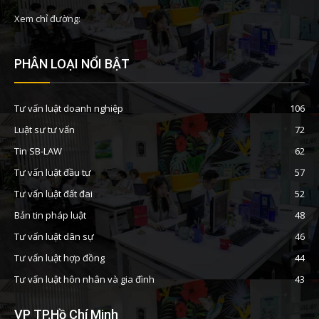
Xem chỉ đường:
PHÂN LOẠI NỔI BẬT
Tư vấn luật doanh nghiệp
106
Luật sư tư vấn
72
Tin SB-LAW
62
Tư vấn luật đầu tư
57
Tư vấn luật đất đai
52
Bản tin pháp luật
48
Tư vấn luật dân sự
46
Tư vấn luật hợp đồng
44
Tư vấn luật hôn nhân và gia đình
43
VP TP.Hồ Chí Minh