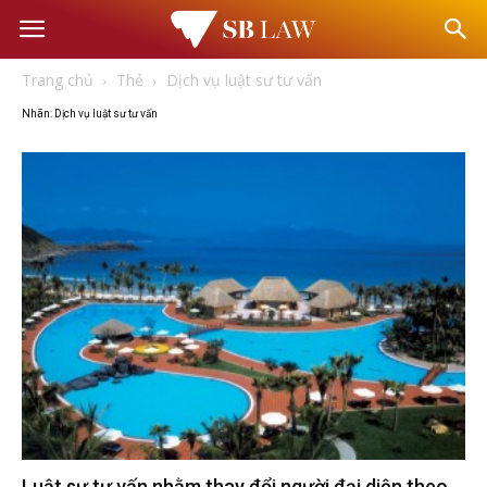
Văn
Trang chủ
Thẻ
Dịch vụ luật sư tư vấn
phòng
Nhãn: Dịch vụ luật sư tư vấn
Luật
sư
–
Tư
vấn
Luật sư tư vấn nhằm thay đổi người đại diện theo