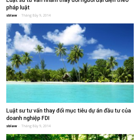
đầu
pháp luật
sblaw
-
Tháng Bảy 9, 2014
tư
–
Đại
diện
sở
Luật sư tư vấn thay đổi mục tiêu dự án đầu tư của
hữu
doanh nghiệp FDI
sblaw
-
Tháng Bảy 9, 2014
trí