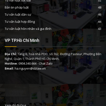
Tư vấn luật đất đai
52
Bản tin pháp luật
48
Tư vấn luật dân sự
46
Tư vấn luật hợp đồng
44
Tư vấn luật hôn nhân và gia đình
43
VP TP.Hồ Chí Minh
Địa Chỉ:
Tầng 6, Toà nhà PDD, số 162, Đường Pasteur, Phường Bến
Nghé, Quận 1, Thành Phố Hồ Chí Minh.
Hotline:
0904.340.664
-
Chat Zalo
Email:
ha.nguyen@sblaw.vn
Xem chỉ đường :