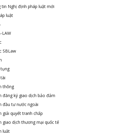
 tin Nghị định pháp luật mới
áp luật
B
B-LAW
c
ức SBLaw
n
 tụng
tài
n thông
n đăng ký giao dịch bảo đảm
n đầu tư nước ngoài
 giải quyết tranh chấp
n giao dịch thương mại quốc tế
 luật