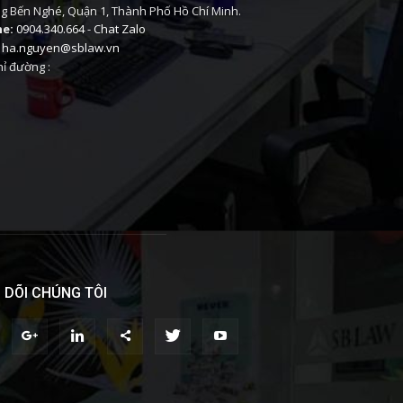
 Bến Nghé, Quận 1, Thành Phố Hồ Chí Minh.
ne:
0904.340.664
-
Chat Zalo
ha.nguyen@sblaw.vn
ỉ đường :
 DÕI CHÚNG TÔI