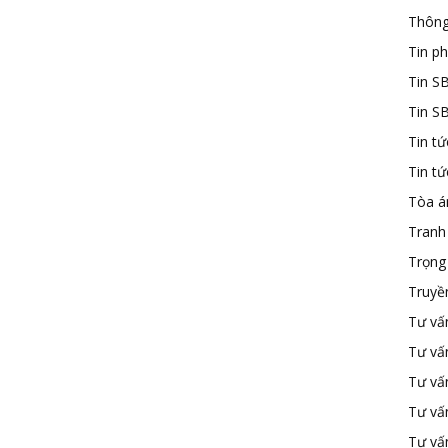
Thông
Tin ph
Tin S
Tin S
Tin tứ
Tin t
Tòa á
Tranh
Trọng 
Truyề
Tư vấ
Tư vấ
Tư vấn
Tư vấ
Tư vấn