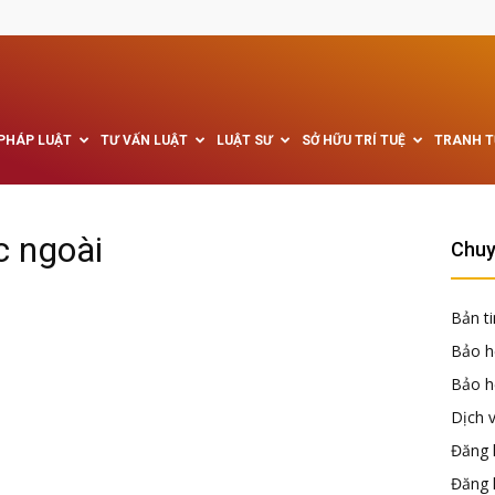
 PHÁP LUẬT
TƯ VẤN LUẬT
LUẬT SƯ
SỞ HỮU TRÍ TUỆ
TRANH 
c ngoài
Chuy
Bản ti
Bảo h
Bảo hộ
Dịch 
Đăng k
Đăng 