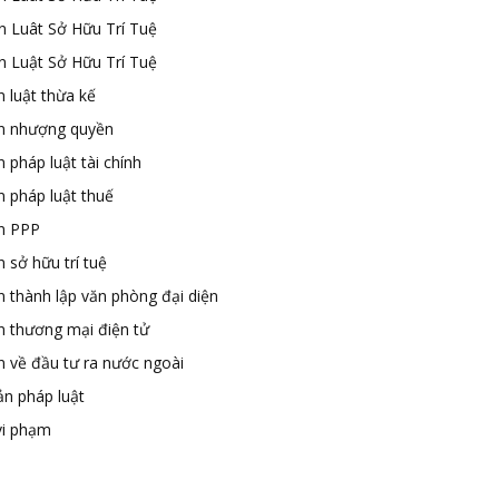
n Luât Sở Hữu Trí Tuệ
n Luật Sở Hữu Trí Tuệ
 luật thừa kế
n nhượng quyền
 pháp luật tài chính
n pháp luật thuế
n PPP
 sở hữu trí tuệ
n thành lập văn phòng đại diện
n thương mại điện tử
n về đầu tư ra nước ngoài
ản pháp luật
vi phạm