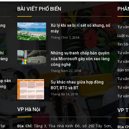
BÀI VIẾT PHỔ BIẾN
PHÂN
áng
Xử lý khi xe bị rỉ sét số khung, số
Tư vấn
máy
Luật s
Tháng Chín 7, 2014
Tin S
Tư vấn
hí
Những vụ tranh chấp bản quyền
 vàng
của Microsoft gây xôn xao làng
Tư vấn
công nghệ
Bản ti
Tháng Năm 22, 2018
Tư vấn
ập sàn
Sự khác nhau giữa hợp đồng
rong
Tư vấn
BOT, BTO và BT
Tháng Ba 14, 2018
Tư vấn
VP Hà Nội
VP T
Địa Chỉ:
Tầng 3, Tòa nhà Kinh Đô, số 292 Tây Sơn,
tại
Địa Ch