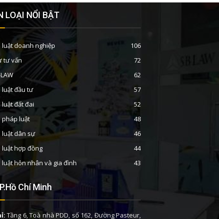
 LOẠI NỔI BẬT
 luật doanh nghiệp
106
ư tư vấn
72
B-LAW
62
 luật đầu tư
57
 luật đất đai
52
n pháp luật
48
 luật dân sự
46
 luật hợp đồng
44
 luật hôn nhân và gia đình
43
P.Hồ Chí Minh
ỉ:
Tầng 6, Toà nhà PDD, số 162, Đường Pasteur,