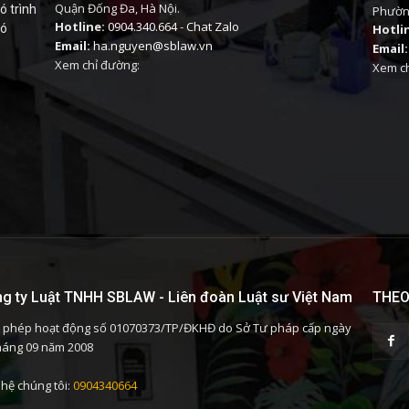
Quận Đống Đa, Hà Nội.
ó trình
Phường
Hotline:
0904.340.664
-
Chat Zalo
có
Hotli
Email:
ha.nguyen@sblaw.vn
Email:
Xem chỉ đường:
Xem ch
g ty Luật TNHH SBLAW - Liên đoàn Luật sư Việt Nam
THEO
 phép hoạt động số 01070373/TP/ĐKHĐ do Sở Tư pháp cấp ngày
háng 09 năm 2008
 hệ chúng tôi:
0904340664