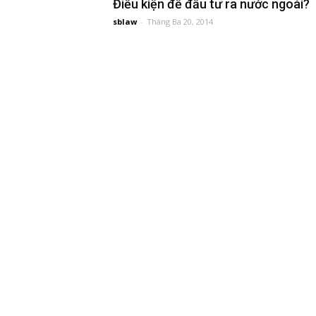
Điều kiện để đầu tư ra nước ngoài?
sblaw
-
Tháng Ba 20, 2014
đầu
tư
–
Đại
diện
sở
hữu