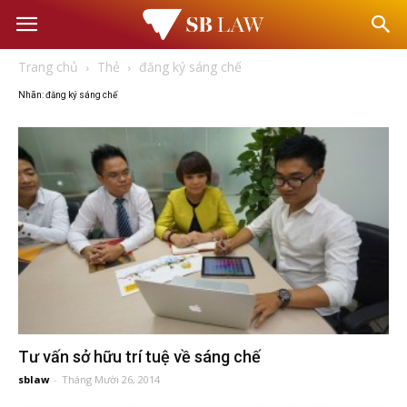
Văn
Trang chủ
Thẻ
đăng ký sáng chế
phòng
Nhãn: đăng ký sáng chế
Luật
sư
–
Tư
vấn
Tư vấn sở hữu trí tuệ về sáng chế
sblaw
-
Tháng Mười 26, 2014