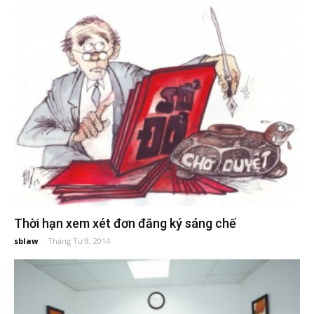
đầu
tư
–
Đại
diện
sở
Thời hạn xem xét đơn đăng ký sáng chế
sblaw
-
Tháng Tư 8, 2014
hữu
trí