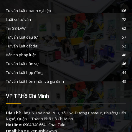
Tư vấn luật doanh nghiệp
106
Luật sư tư vấn
72
Tin SB-LAW
62
Tư vấn luật đầu tư
57
Tư vấn luật đất đai
52
Bản tin pháp luật
48
Tư vấn luật dân sự
46
Tư vấn luật hợp đồng
44
Tư vấn luật hôn nhân và gia đình
43
VP TP.Hồ Chí Minh
Địa Chỉ:
Tầng 6, Toà nhà PDD, số 162, Đường Pasteur, Phường Bến
Nghé, Quận 1, Thành Phố Hồ Chí Minh.
Hotline:
0904.340.664
-
Chat Zalo
Email:
ha.nguyen@sblaw.vn