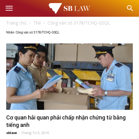
Văn
Trang chủ
Thẻ
Công văn số 3178/TCHQ-GSQL
phòng
Nhãn: Công văn số 3178/TCHQ-GSQL
Luật
sư
–
Tư
Cơ quan hải quan phải chấp nhận chứng từ bằng
vấn
tiếng anh
sblaw
-
Tháng Tư 3, 2014