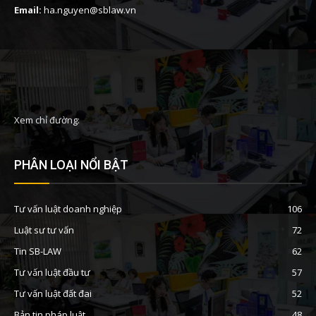
Email:
ha.nguyen@sblaw.vn
Xem chỉ đường:
PHÂN LOẠI NỔI BẬT
Tư vấn luật doanh nghiệp
106
Luật sư tư vấn
72
Tin SB-LAW
62
Tư vấn luật đầu tư
57
Tư vấn luật đất đai
52
Bản tin pháp luật
48