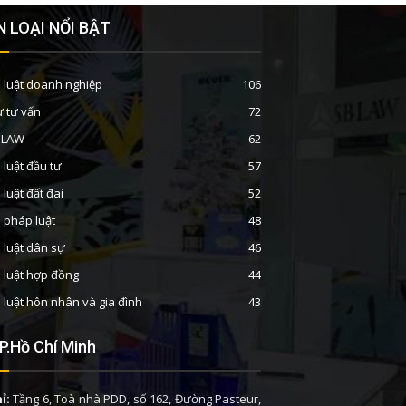
 LOẠI NỔI BẬT
 luật doanh nghiệp
106
ư tư vấn
72
B-LAW
62
 luật đầu tư
57
 luật đất đai
52
n pháp luật
48
 luật dân sự
46
 luật hợp đồng
44
 luật hôn nhân và gia đình
43
P.Hồ Chí Minh
ỉ:
Tầng 6, Toà nhà PDD, số 162, Đường Pasteur,