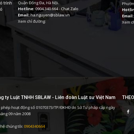
Quận Đống Đa, Hà Nội.
ó trình
Phường
Hotline:
0904.340.664
-
Chat Zalo
có
Hotli
Email:
ha.nguyen@sblaw.vn
Email:
Xem chỉ đường:
Xem ch
g ty Luật TNHH SBLAW - Liên đoàn Luật sư Việt Nam
THEO
 phép hoạt động số 01070373/TP/ĐKHĐ do Sở Tư pháp cấp ngày
háng 09 năm 2008
 hệ chúng tôi:
0904340664