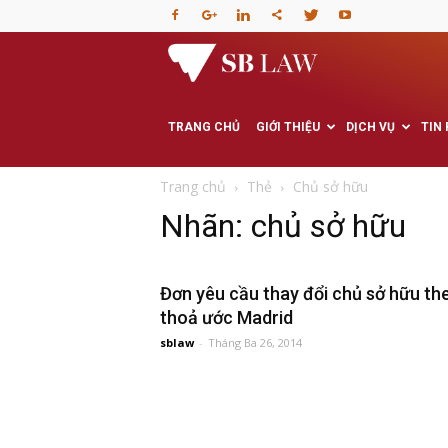
Văn
phòng
TRANG CHỦ
GIỚI THIỆU
DỊCH VỤ
TIN
Luật
Trang chủ
Thẻ
Chủ sở hữu
Nhãn: chủ sở hữu
sư
Đơn yêu cầu thay đổi chủ sở hữu th
–
thoả ước Madrid
sblaw
-
Tháng Ba 26, 2014
Tư
vấn