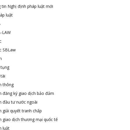
 tin Nghị định pháp luật mới
áp luật
B
B-LAW
c
ức SBLaw
n
 tụng
tài
n thông
n đăng ký giao dịch bảo đảm
n đầu tư nước ngoài
 giải quyết tranh chấp
n giao dịch thương mại quốc tế
 luật