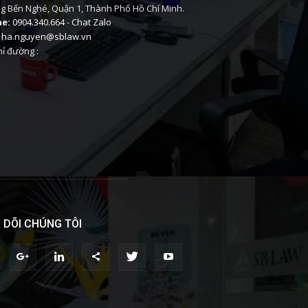
 Bến Nghé, Quận 1, Thành Phố Hồ Chí Minh.
ne:
0904.340.664
-
Chat Zalo
ha.nguyen@sblaw.vn
ỉ đường :
 DÕI CHÚNG TÔI