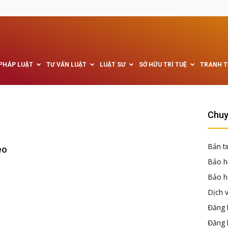
 PHÁP LUẬT
TƯ VẤN LUẬT
LUẬT SƯ
SỞ HỮU TRÍ TUỆ
TRANH 
Chuy
Bản ti
eo
Bảo h
Bảo hộ
Dịch 
Đăng k
Đăng 