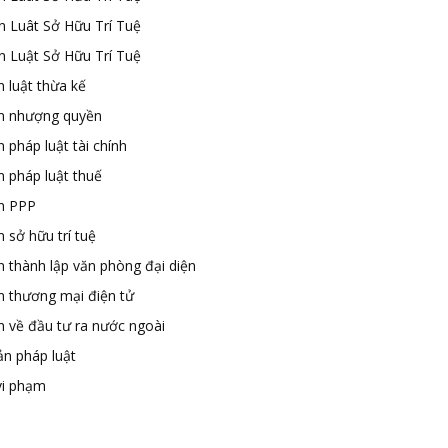
n Luât Sở Hữu Trí Tuệ
n Luật Sở Hữu Trí Tuệ
 luật thừa kế
n nhượng quyền
 pháp luật tài chính
n pháp luật thuế
n PPP
 sở hữu trí tuệ
n thành lập văn phòng đại diện
n thương mại điện tử
n về đầu tư ra nước ngoài
ản pháp luật
vi phạm