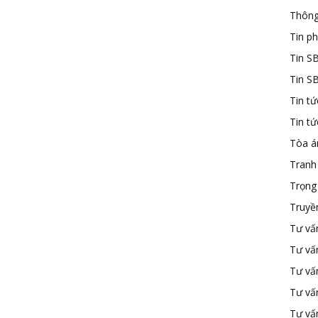
Thông
Tin ph
Tin S
Tin S
Tin tứ
Tin t
Tòa á
Tranh
Trọng 
Truyề
Tư vấ
Tư vấ
Tư vấn
Tư vấ
Tư vấn