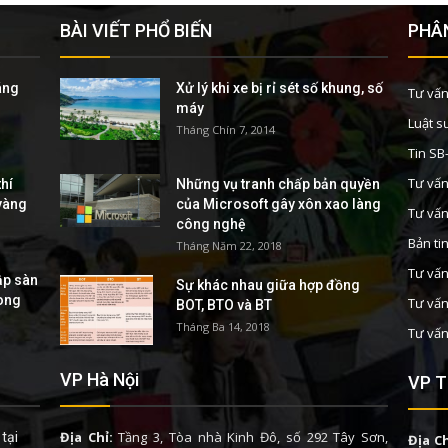
BÀI VIẾT PHỔ BIẾN
PHÂN
áng
Xử lý khi xe bị rỉ sét số khung, số
Tư vấn
máy
Luật s
Tháng Chín 7, 2014
Tin S
Tư vấn
hí
Những vụ tranh chấp bản quyền
 vàng
của Microsoft gây xôn xao làng
Tư vấn
công nghệ
Bản ti
Tháng Năm 22, 2018
Tư vấn
ập sàn
Sự khác nhau giữa hợp đồng
rong
Tư vấn
BOT, BTO và BT
Tháng Ba 14, 2018
Tư vấn
VP Hà Nội
VP T
Địa Chỉ:
Tầng 3, Tòa nhà Kinh Đô, số 292 Tây Sơn,
tại
Địa Ch