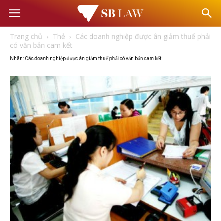
Văn
Trang chủ
Thẻ
Các doanh nghiệp được ân giảm thuế phải
phòng
có văn bản cam kết
Nhãn: Các doanh nghiệp được ân giảm thuế phải có văn bản cam kết
Luật
sư
–
Tư
vấn