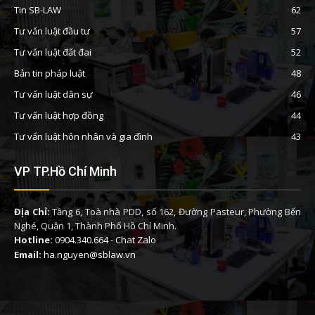
Tin SB-LAW
62
Tư vấn luật đầu tư
57
Tư vấn luật đất đai
52
Bản tin pháp luật
48
Tư vấn luật dân sự
46
Tư vấn luật hợp đồng
44
Tư vấn luật hôn nhân và gia đình
43
VP TP.Hồ Chí Minh
Địa Chỉ:
Tầng 6, Toà nhà PDD, số 162, Đường Pasteur, Phường Bến
Nghé, Quận 1, Thành Phố Hồ Chí Minh.
Hotline:
0904.340.664
-
Chat Zalo
Email:
ha.nguyen@sblaw.vn