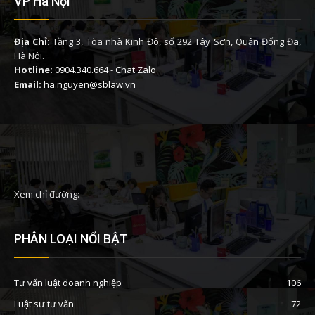
VP Hà Nội
Địa Chỉ:
Tầng 3, Tòa nhà Kinh Đô, số 292 Tây Sơn, Quận Đống Đa,
Hà Nội.
Hotline:
0904.340.664
-
Chat Zalo
Email:
ha.nguyen@sblaw.vn
Xem chỉ đường:
PHÂN LOẠI NỔI BẬT
Tư vấn luật doanh nghiệp
106
Luật sư tư vấn
72