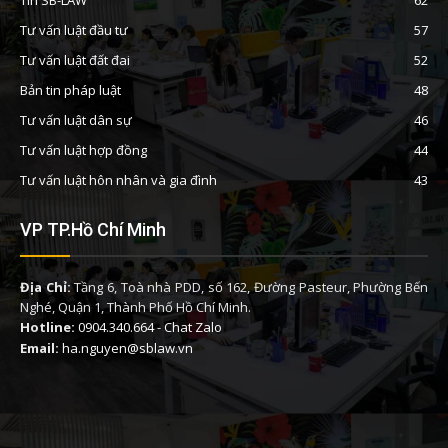
Tin SB-LAW
62
Tư vấn luật đầu tư
57
Tư vấn luật đất đai
52
Bản tin pháp luật
48
Tư vấn luật dân sự
46
Tư vấn luật hợp đồng
44
Tư vấn luật hôn nhân và gia đình
43
VP TP.Hồ Chí Minh
Địa Chỉ:
Tầng 6, Toà nhà PDD, số 162, Đường Pasteur, Phường Bến
Nghé, Quận 1, Thành Phố Hồ Chí Minh.
Hotline:
0904.340.664
-
Chat Zalo
Email:
ha.nguyen@sblaw.vn