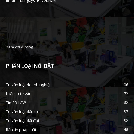
Email:
ha.nguyen@sblaw.vn
Xem chỉ đường:
PHÂN LOẠI NỔI BẬT
Tư vấn luật doanh nghiệp
106
Luật sư tư vấn
72
Tin SB-LAW
62
Tư vấn luật đầu tư
57
Tư vấn luật đất đai
52
Bản tin pháp luật
48