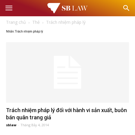
Văn
Trang chủ
Thẻ
Trách nhiệm pháp lý
phòng
Nhãn: Trách nhiệm pháp lý
Luật
sư
–
Tư
Trách nhiệm pháp lý đối với hành vi sản xuất, buôn
vấn
bán quân trang giả
sblaw
-
Tháng Bảy 4, 2014