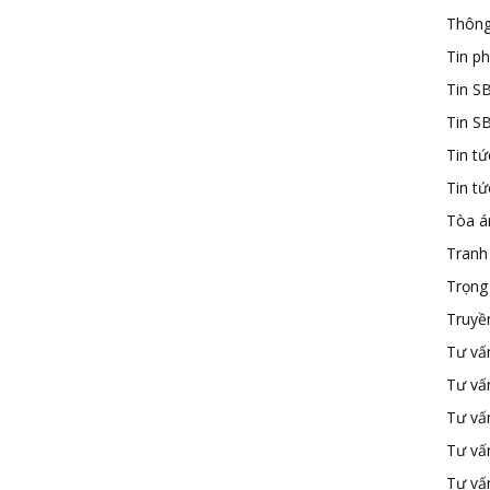
Thông
Tin ph
Tin S
Tin S
Tin tứ
Tin t
Tòa á
Tranh
Trọng 
Truyề
Tư vấ
Tư vấ
Tư vấn
Tư vấ
Tư vấn