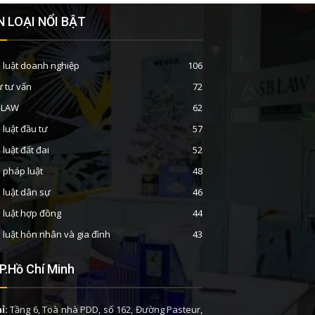
 LOẠI NỔI BẬT
 luật doanh nghiệp
106
ư tư vấn
72
B-LAW
62
 luật đầu tư
57
 luật đất đai
52
n pháp luật
48
 luật dân sự
46
 luật hợp đồng
44
 luật hôn nhân và gia đình
43
P.Hồ Chí Minh
ỉ:
Tầng 6, Toà nhà PDD, số 162, Đường Pasteur,