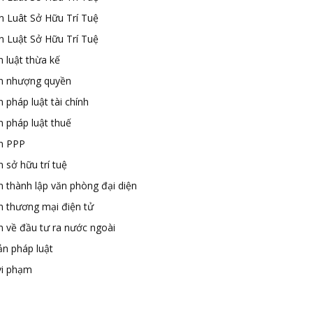
n Luât Sở Hữu Trí Tuệ
n Luật Sở Hữu Trí Tuệ
 luật thừa kế
n nhượng quyền
 pháp luật tài chính
n pháp luật thuế
n PPP
 sở hữu trí tuệ
n thành lập văn phòng đại diện
n thương mại điện tử
n về đầu tư ra nước ngoài
ản pháp luật
vi phạm