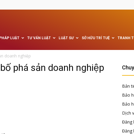
 PHÁP LUẬT
TƯ VẤN LUẬT
LUẬT SƯ
SỞ HỮU TRÍ TUỆ
TRANH 
sản doanh nghiệp
bố phá sản doanh nghiệp
Chuy
Bản ti
Bảo h
Bảo hộ
Dịch 
Đăng k
Đăng 