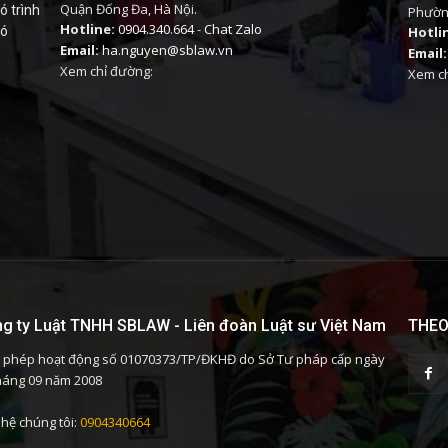
Quận Đống Đa, Hà Nội.
ó trình
Phường
Hotline:
0904.340.664
-
Chat Zalo
có
Hotli
Email:
ha.nguyen@sblaw.vn
Email:
Xem chỉ đường:
Xem ch
g ty Luật TNHH SBLAW - Liên đoàn Luật sư Việt Nam
THEO
 phép hoạt động số 01070373/TP/ĐKHĐ do Sở Tư pháp cấp ngày
háng 09 năm 2008
 hệ chúng tôi:
0904340664