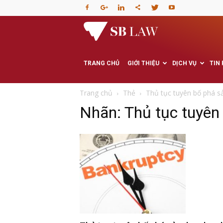
Văn
phòng
TRANG CHỦ
GIỚI THIỆU
DỊCH VỤ
TIN
Luật
Trang chủ
Thẻ
Thủ tục tuyên bố phá 
Nhãn: Thủ tục tuyên 
sư
–
Tư
vấn