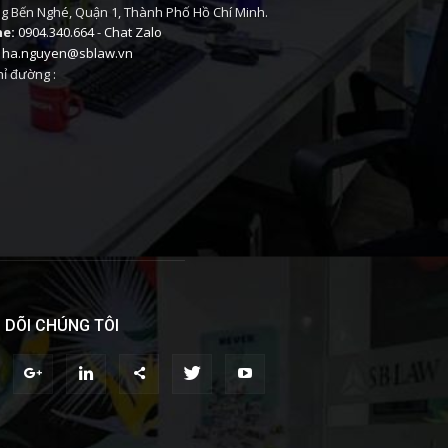
 Bến Nghé, Quận 1, Thành Phố Hồ Chí Minh.
ne:
0904.340.664
-
Chat Zalo
ha.nguyen@sblaw.vn
ỉ đường :
 DÕI CHÚNG TÔI