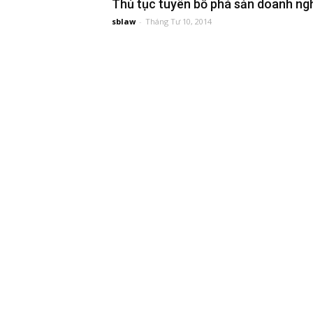
Thủ tục tuyên bố phá sản doanh ng
sblaw
-
Tháng Tư 10, 2014
đầu
tư
–
Đại
diện
sở
hữu