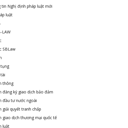
 tin Nghị định pháp luật mới
áp luật
B
B-LAW
c
ức SBLaw
n
 tụng
tài
n thông
n đăng ký giao dịch bảo đảm
n đầu tư nước ngoài
 giải quyết tranh chấp
n giao dịch thương mại quốc tế
 luật