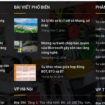
BÀI VIẾT PHỔ BIẾN
PHÂN
áng
Xử lý khi xe bị rỉ sét số khung, số
Tư vấn
máy
Luật s
Tháng Chín 7, 2014
Tin S
Tư vấn
hí
Những vụ tranh chấp bản quyền
 vàng
của Microsoft gây xôn xao làng
Tư vấn
công nghệ
Bản ti
Tháng Năm 22, 2018
Tư vấn
ập sàn
Sự khác nhau giữa hợp đồng
rong
Tư vấn
BOT, BTO và BT
Tháng Ba 14, 2018
Tư vấn
VP Hà Nội
VP T
Địa Chỉ:
Tầng 3, Tòa nhà Kinh Đô, số 292 Tây Sơn,
tại
Địa Ch