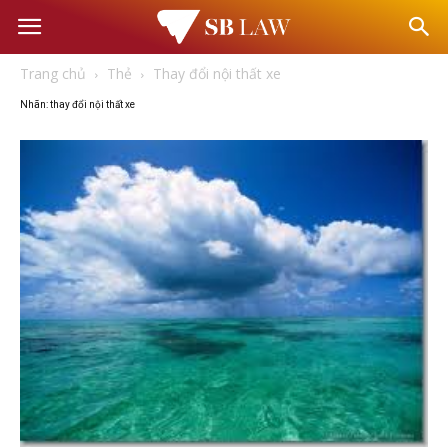
Văn
Trang chủ
Thẻ
Thay đổi nội thất xe
phòng
Nhãn: thay đổi nội thất xe
Luật
sư
–
Tư
vấn