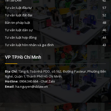
Tin SB-LAW
62
Tư vấn luật đầu tư
57
Tư vấn luật đất đai
52
Bản tin pháp luật
48
Tư vấn luật dân sự
46
Tư vấn luật hợp đồng
44
Tư vấn luật hôn nhân và gia đình
43
VP TP.Hồ Chí Minh
Địa Chỉ:
Tầng 6, Toà nhà PDD, số 162, Đường Pasteur, Phường Bến
Nghé, Quận 1, Thành Phố Hồ Chí Minh.
Hotline:
0904.340.664
-
Chat Zalo
Email:
ha.nguyen@sblaw.vn