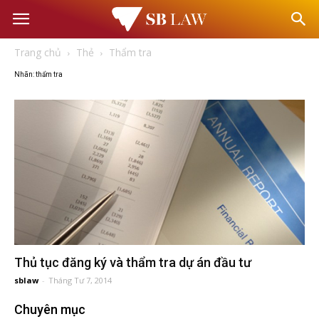
Văn
Trang chủ
Thẻ
Thẩm tra
phòng
Nhãn: thẩm tra
Luật
sư
–
Tư
Thủ tục đăng ký và thẩm tra dự án đầu tư
vấn
sblaw
-
Tháng Tư 7, 2014
Chuyên mục