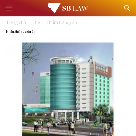
Văn
Trang chủ
Thẻ
Thẩm tra dự án
phòng
Nhãn: thẩm tra dự án
Luật
sư
–
Tư
vấn