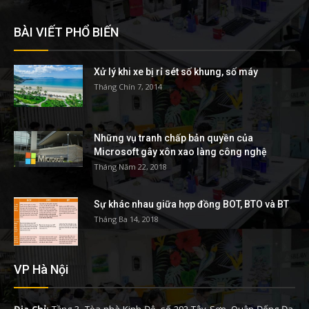
BÀI VIẾT PHỔ BIẾN
Xử lý khi xe bị rỉ sét số khung, số máy
Tháng Chín 7, 2014
Những vụ tranh chấp bản quyền của
Microsoft gây xôn xao làng công nghệ
Tháng Năm 22, 2018
Sự khác nhau giữa hợp đồng BOT, BTO và BT
Tháng Ba 14, 2018
VP Hà Nội
Địa Chỉ:
Tầng 3, Tòa nhà Kinh Đô, số 292 Tây Sơn, Quận Đống Đa,