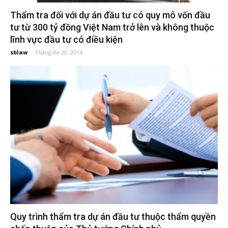
đầu
Thẩm tra đối với dự án đầu tư có quy mô vốn đầu
tư từ 300 tỷ đồng Việt Nam trở lên và không thuộc
tư
lĩnh vực đầu tư có điều kiện
sblaw
-
Tháng Ba 20, 2014
–
Đại
diện
sở
hữu
trí
Quy trình thẩm tra dự án đầu tư thuộc thẩm quyền