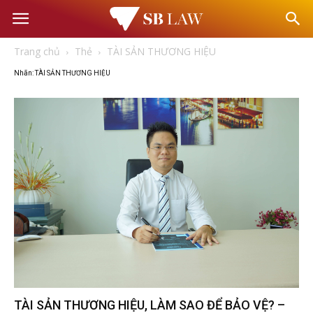
Văn
Trang chủ
Thẻ
TÀI SẢN THƯƠNG HIỆU
phòng
Nhãn: TÀI SẢN THƯƠNG HIỆU
Luật
sư
–
Tư
vấn
TÀI SẢN THƯƠNG HIỆU, LÀM SAO ĐỂ BẢO VỆ? –