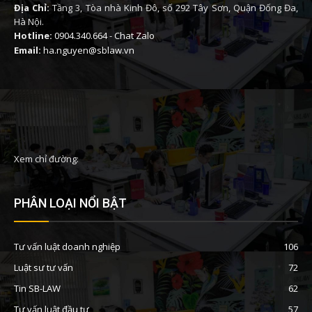
Địa Chỉ:
Tầng 3, Tòa nhà Kinh Đô, số 292 Tây Sơn, Quận Đống Đa,
Hà Nội.
Hotline:
0904.340.664
-
Chat Zalo
Email:
ha.nguyen@sblaw.vn
Xem chỉ đường:
PHÂN LOẠI NỔI BẬT
Tư vấn luật doanh nghiệp
106
Luật sư tư vấn
72
Tin SB-LAW
62
Tư vấn luật đầu tư
57