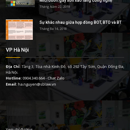
Microsoft gây xôn xao làng công nghệ
Tháng Năm 22, 2018
Sự khác nhau giữa hợp đồng BOT, BTO và BT
Tháng Ba 14, 2018
VP Hà Nội
Địa Chỉ:
Tầng 3, Tòa nhà Kinh Đô, số 292 Tây Sơn, Quận Đống Đa,
Hà Nội.
Hotline:
0904.340.664
-
Chat Zalo
Email:
ha.nguyen@sblaw.vn
Xem chỉ đường: