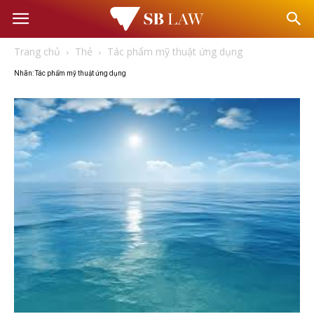
Văn
Trang chủ
Thẻ
Tác phẩm mỹ thuật ứng dụng
phòng
Nhãn: Tác phẩm mỹ thuật ứng dụng
Luật
sư
–
Tư
vấn