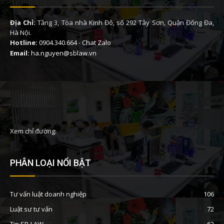
Địa Chỉ:
Tầng 3, Tòa nhà Kinh Đô, số 292 Tây Sơn, Quận Đống Đa,
Hà Nội.
Hotline:
0904.340.664
-
Chat Zalo
Email:
ha.nguyen@sblaw.vn
Xem chỉ đường:
PHÂN LOẠI NỔI BẬT
Tư vấn luật doanh nghiệp
106
Luật sư tư vấn
72
Tin SB-LAW
62