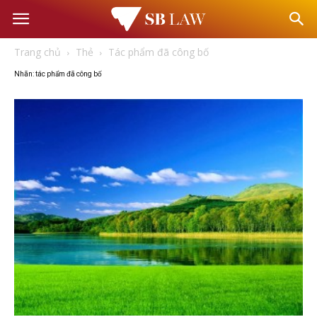
Văn
Trang chủ
Thẻ
Tác phẩm đã công bố
phòng
Nhãn: tác phẩm đã công bố
Luật
sư
–
Tư
vấn