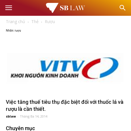
Văn
Trang chủ
Thẻ
Rượu
phòng
Nhãn: rượu
Luật
sư
–
Tư
Việc tăng thuế tiêu thụ đặc biệt đối với thuốc lá và
rượu là cần thiết.
vấn
sblaw
-
Tháng Ba 14, 2014
Chuyên mục