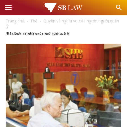
Văn
Trang chủ
Thẻ
Quyền và nghĩa vụ của người người quản
phòng
lý
Nhãn: Quyền và nghĩa vụ của người người quản lý
Luật
sư
–
Tư
vấn