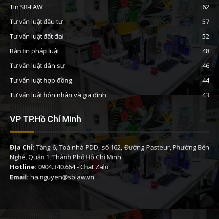
Tin SB-LAW
62
Tư vấn luật đầu tư
57
Tư vấn luật đất đai
52
Bản tin pháp luật
48
Tư vấn luật dân sự
46
Tư vấn luật hợp đồng
44
Tư vấn luật hôn nhân và gia đình
43
VP TP.Hồ Chí Minh
Địa Chỉ:
Tầng 6, Toà nhà PDD, số 162, Đường Pasteur, Phường Bến
Nghé, Quận 1, Thành Phố Hồ Chí Minh.
Hotline:
0904.340.664
-
Chat Zalo
Email:
ha.nguyen@sblaw.vn