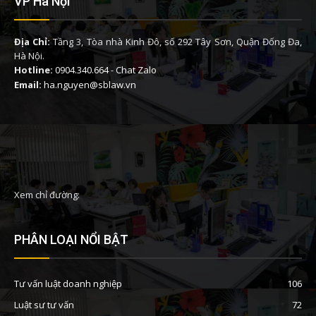
VP Hà Nội
Địa Chỉ:
Tầng 3, Tòa nhà Kinh Đô, số 292 Tây Sơn, Quận Đống Đa,
Hà Nội.
Hotline:
0904.340.664
-
Chat Zalo
Email:
ha.nguyen@sblaw.vn
Xem chỉ đường:
PHÂN LOẠI NỔI BẬT
Tư vấn luật doanh nghiệp
106
Luật sư tư vấn
72