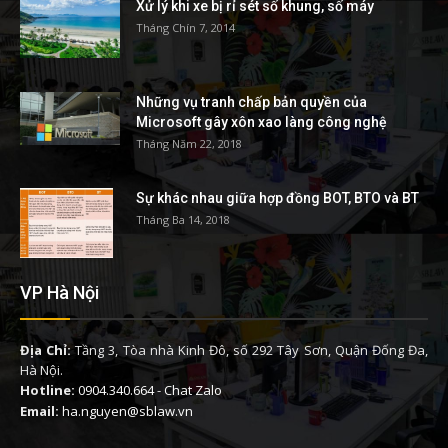
Xử lý khi xe bị rỉ sét số khung, số máy
Tháng Chín 7, 2014
Những vụ tranh chấp bản quyền của
Microsoft gây xôn xao làng công nghệ
Tháng Năm 22, 2018
Sự khác nhau giữa hợp đồng BOT, BTO và BT
Tháng Ba 14, 2018
VP Hà Nội
Địa Chỉ:
Tầng 3, Tòa nhà Kinh Đô, số 292 Tây Sơn, Quận Đống Đa,
Hà Nội.
Hotline:
0904.340.664
-
Chat Zalo
Email:
ha.nguyen@sblaw.vn