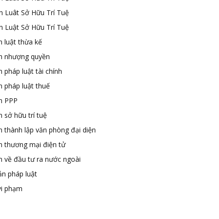
n Luât Sở Hữu Trí Tuệ
n Luật Sở Hữu Trí Tuệ
 luật thừa kế
n nhượng quyền
 pháp luật tài chính
n pháp luật thuế
n PPP
 sở hữu trí tuệ
n thành lập văn phòng đại diện
n thương mại điện tử
n về đầu tư ra nước ngoài
ản pháp luật
vi phạm