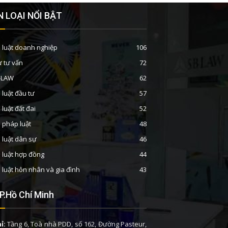
 LOẠI NỔI BẬT
 luật doanh nghiệp
106
ư tư vấn
72
B-LAW
62
 luật đầu tư
57
 luật đất đai
52
n pháp luật
48
 luật dân sự
46
 luật hợp đồng
44
 luật hôn nhân và gia đình
43
P.Hồ Chí Minh
ỉ:
Tầng 6, Toà nhà PDD, số 162, Đường Pasteur,