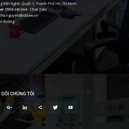
 Bến Nghé, Quận 1, Thành Phố Hồ Chí Minh.
ne:
0904.340.664
-
Chat Zalo
ha.nguyen@sblaw.vn
ỉ đường :
 DÕI CHÚNG TÔI