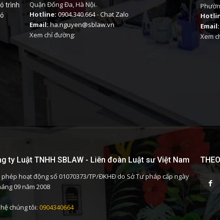
Quận Đống Đa, Hà Nội.
ó trình
Phường
Hotline:
0904.340.664
-
Chat Zalo
có
Hotli
Email:
ha.nguyen@sblaw.vn
Email:
Xem chỉ đường:
Xem ch
g ty Luật TNHH SBLAW - Liên đoàn Luật sư Việt Nam
THEO
 phép hoạt động số 01070373/TP/ĐKHĐ do Sở Tư pháp cấp ngày
háng 09 năm 2008
 hệ chúng tôi:
0904340664