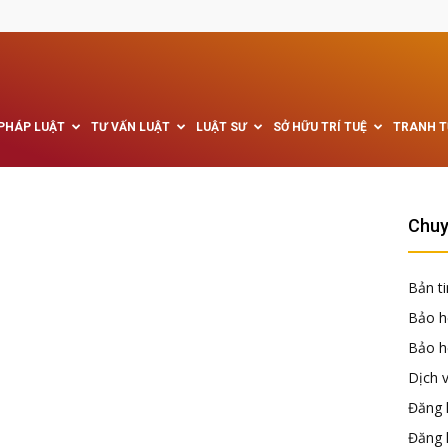
 PHÁP LUẬT
TƯ VẤN LUẬT
LUẬT SƯ
SỞ HỮU TRÍ TUỆ
TRANH 
Chuy
Bản ti
Bảo h
Bảo hộ
Dịch 
Đăng k
Đăng 