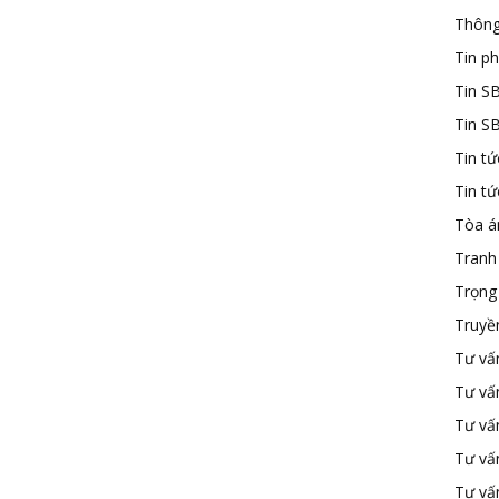
Thông
Tin ph
Tin S
Tin S
Tin tứ
Tin t
Tòa á
Tranh
Trọng 
Truyề
Tư vấ
Tư vấ
Tư vấn
Tư vấ
Tư vấn