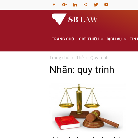
Văn
phòng
TRANG CHỦ
GIỚI THIỆU
DỊCH VỤ
TIN
Luật
Trang chủ
Thẻ
Quy trình
Nhãn: quy trình
sư
–
Tư
vấn