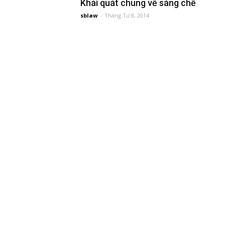
Khái quát chung về sáng chế
sblaw
-
Tháng Tư 8, 2014
đầu
tư
–
Đại
diện
sở
hữu