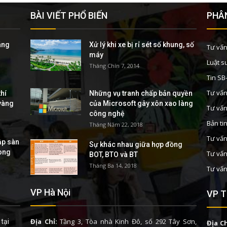
BÀI VIẾT PHỔ BIẾN
PHÂN
áng
Xử lý khi xe bị rỉ sét số khung, số
Tư vấn
máy
Luật s
Tháng Chín 7, 2014
Tin S
Tư vấn
hí
Những vụ tranh chấp bản quyền
 vàng
của Microsoft gây xôn xao làng
Tư vấn
công nghệ
Bản ti
Tháng Năm 22, 2018
Tư vấn
ập sàn
Sự khác nhau giữa hợp đồng
rong
Tư vấn
BOT, BTO và BT
Tháng Ba 14, 2018
Tư vấn
VP Hà Nội
VP T
Địa Chỉ:
Tầng 3, Tòa nhà Kinh Đô, số 292 Tây Sơn,
tại
Địa Ch