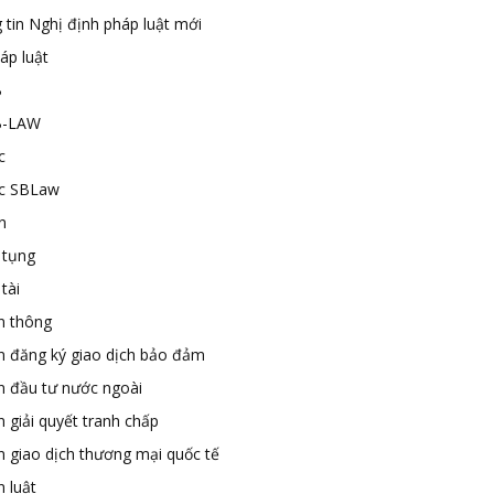
 tin Nghị định pháp luật mới
áp luật
B
B-LAW
c
ức SBLaw
n
 tụng
tài
n thông
n đăng ký giao dịch bảo đảm
n đầu tư nước ngoài
 giải quyết tranh chấp
n giao dịch thương mại quốc tế
 luật